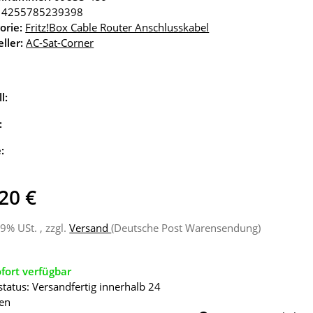
4255785239398
orie:
Fritz!Box Cable Router Anschlusskabel
ller:
AC-Sat-Corner
l:
:
e:
20 €
19% USt. , zzgl.
Versand
(Deutsche Post Warensendung)
fort verfügbar
status: Versandfertig innerhalb 24
en