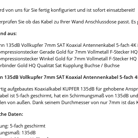
d von uns für Sie fertig konfiguriert und ist sofort einsatzbereit!
erprüfen Sie ob das Kabel zu Ihrer Wand Anschlussdose passt. E
nd aus:
nn 135dB Vollkupfer 7mm SAT Koaxial Antennenkabel 5-fach 4K
ompressionstecker Gerade Gold für 7mm Vollmetall F-Stecker HQ 
ompressionstecker Winkel Gold für 7mm Vollmetall F-Stecker HQ 
erbinder Gold HQ Qualität Sat Kupplung Buchse / Buchse
 135dB Vollkupfer 7mm SAT Koaxial Antennenkabel 5-fach 
tig aufgebautes Koaxialkabel KUPFER 135dB für gehobene Anspr
abel ist 5-fach geschirmt, hat ein Schirmungsmaß von 135dB und
len von außen. Dank seinem Durchmesser von nur 7mm ist das Koax
che Daten:
ung: 5-fach geschirmt
mungsmaß: 135dB