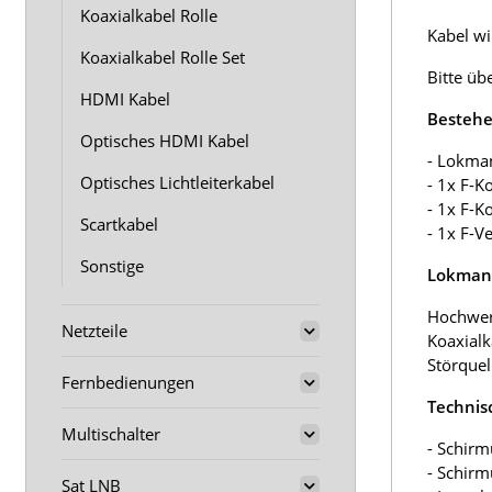
Koaxialkabel Rolle
Kabel wir
Koaxialkabel Rolle Set
Bitte üb
HDMI Kabel
Bestehe
Optisches HDMI Kabel
- Lokma
Optisches Lichtleiterkabel
- 1x F-K
- 1x F-K
Scartkabel
- 1x F-V
Sonstige
Lokmann
Hochwer
Netzteile
Koaxialk
Störquel
Fernbedienungen
Technis
Multischalter
- Schirm
- Schir
Sat LNB