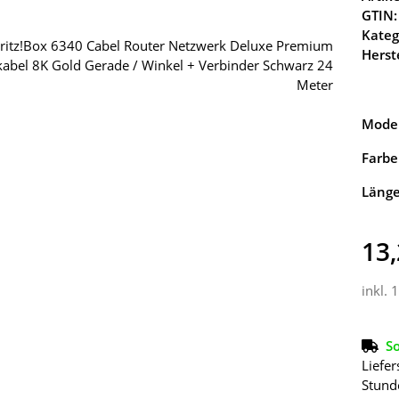
GTIN:
Kateg
Herste
Model
Farbe
Läng
13,
inkl. 
So
Liefer
Stund