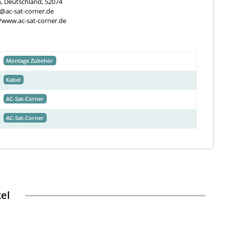
, Deutschland, 52074
e@ac-sat-corner.de
//www.ac-sat-corner.de
Montage Zubehör
Kabel
AC-Sat-Corner
AC-Sat-Corner
kel