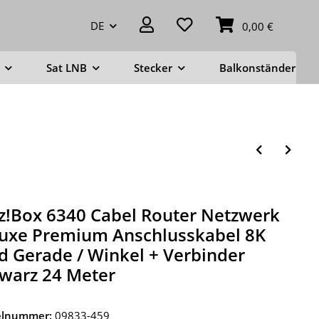
DE
0,00 €
Sat LNB
Stecker
Balkonständer
tz!Box 6340 Cabel Router Netzwerk
uxe Premium Anschlusskabel 8K
d Gerade / Winkel + Verbinder
warz 24 Meter
kelnummer:
09833-459