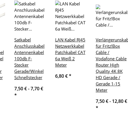
Satkabel
LAN Kabel RJ45
Verlängerunskab
Anschlusskabel
Netzwerkkabel
für Fritz!Box
el
Antennenkabel
Patchkabel CAT
Cable /
el
100db F-
6a Weiß 2
Vodafone Cable
Stecker
Meter
Router High
r
Gerade/Winkel
Quality 4K 8K
6,80 €
*
er
Schnellstecker
HD Gerade /
Gerade 1-15
7,50 € -
7,70 €
Meter
*
7,50 € -
12,80 €
*