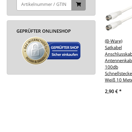
GEPRÜFTER ONLINESHOP
(B-Ware)
Satkabel
Anschlusskab
Antennenkab
100db
Schnellstecke
Weiß 10 Met
2,90 €
*