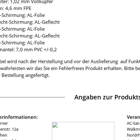
eiter: 1,02 mm Vollkupfer
ion: 4,6 mm FPE
ie-Schirmung: AL-Folie
lecht-Schirmung: AL-Geflecht
ie-Schirmung: AL-Folie
lecht-Schirmung: AL-Geflecht
ie-Schirmung: AL-Folie
mantel: 7,0 mm PVC +/-0,2
bel wird nach der Herstellung und vor der Auslieferung auf Funk
währleisten wir das Sie ein Fehlerfreies Produkt erhalten. Bitte 
 Bestellung angefertigt.
Angaben zur Produkts
lerinformationen:
Veran
rner
AC-Sat
nstr. 12a
Walkmü
chen
Nordrh