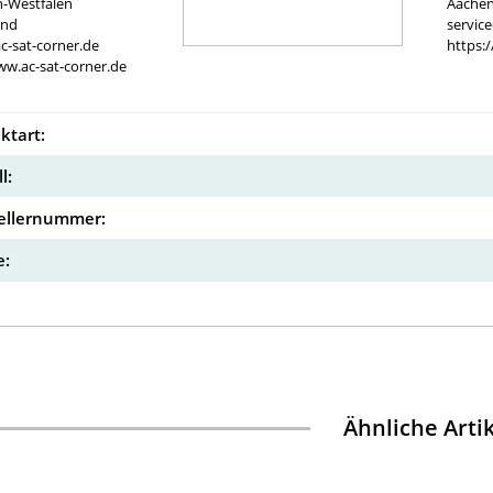
n-Westfalen
Aachen
and
servic
c-sat-corner.de
https:
ww.ac-sat-corner.de
ktart:
l:
ellernummer:
:
Ähnliche Arti