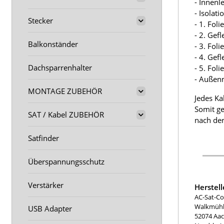
- Innenl
- Isolat
Stecker
- 1. Fol
- 2. Gef
Balkonständer
- 3. Fol
- 4. Gef
Dachsparrenhalter
- 5. Fol
- Außen
MONTAGE ZUBEHÖR
Jedes Ka
Somit ge
SAT / Kabel ZUBEHÖR
nach der
Satfinder
Überspannungsschutz
Verstärker
Herstel
AC-Sat-Co
Walkmühle
USB Adapter
52074 Aa