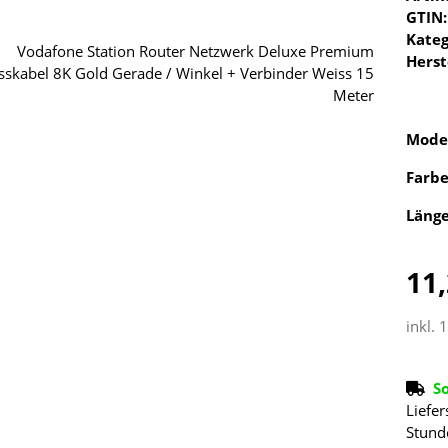
GTIN:
Kateg
Herst
Mode
Farb
Läng
11,
inkl. 
S
Liefer
Stund