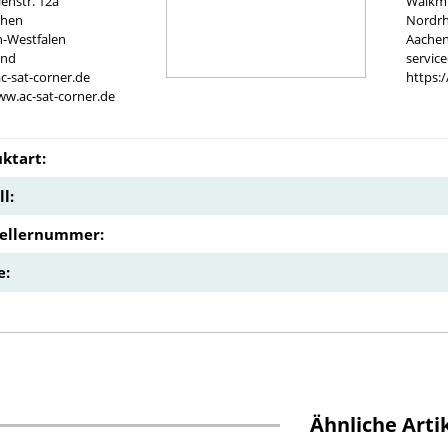
nstr. 12a
Walkmü
chen
Nordrh
n-Westfalen
Aachen
and
servic
c-sat-corner.de
https:
ww.ac-sat-corner.de
ktart:
l:
tellernummer:
e:
Ähnliche Arti