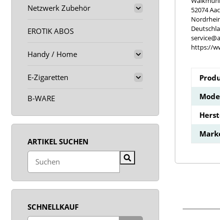
Walkmühle
Netzwerk Zubehör
52074 Aa
Nordrhei
Deutschl
EROTIK ABOS
service@a
https://w
Handy / Home
E-Zigaretten
Produ
Model
B-WARE
Hers
Mark
ARTIKEL SUCHEN
SCHNELLKAUF