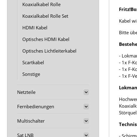
Koaxialkabel Rolle
Fritz!B
Koaxialkabel Rolle Set
Kabel wir
HDMI Kabel
Bitte üb
Optisches HDMI Kabel
Bestehe
Optisches Lichtleiterkabel
- Lokma
Scartkabel
- 1x F-K
- 1x F-K
Sonstige
- 1x F-V
Lokmann
Netzteile
Hochwer
Koaxialk
Fernbedienungen
Störquel
Multischalter
Technis
Sat LNB
- Schirm