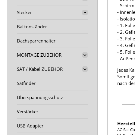
- Schir
- Innenl
Stecker
- Isolat
- 1. Fol
Balkonständer
- 2. Gef
- 3. Fol
Dachsparrenhalter
- 4. Gef
- 5. Fol
MONTAGE ZUBEHÖR
- Außen
SAT / Kabel ZUBEHÖR
Jedes Ka
Somit ge
Satfinder
nach der
Überspannungsschutz
Verstärker
Herstel
USB Adapter
AC-Sat-Co