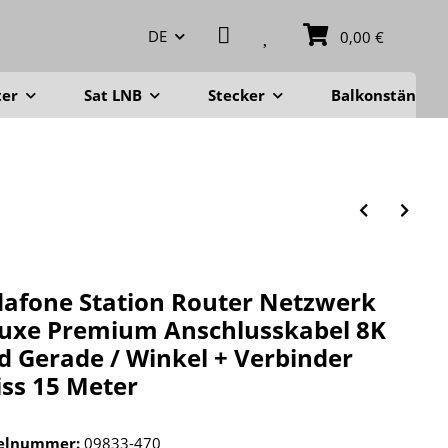
DE
0,00 €
ter
Sat LNB
Stecker
Balkonständer
afone Station Router Netzwerk
uxe Premium Anschlusskabel 8K
d Gerade / Winkel + Verbinder
ss 15 Meter
kelnummer:
09833-470