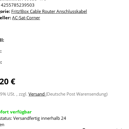
4255785239503
orie:
Fritz!Box Cable Router Anschlusskabel
eller:
AC-Sat-Corner
ll:
e:
e:
20 €
19% USt. , zzgl.
Versand
(Deutsche Post Warensendung)
ofort verfügbar
status: Versandfertig innerhalb 24
en