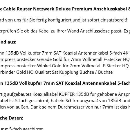
ox Cable Router Netzwerk Deluxe Premium Anschlusskabel 8
d von uns für Sie fertig konfiguriert und ist sofort einsatzbereit!
erprüfen Sie ob das Kabel zu Ihrer Wand Anschlussdose passt. E
nd aus:
nn 135dB Vollkupfer 7mm SAT Koaxial Antennenkabel 5-fach 4K
ompressionstecker Gerade Gold für 7mm Vollmetall F-Stecker HQ 
ompressionstecker Winkel Gold für 7mm Vollmetall F-Stecker HQ 
erbinder Gold HQ Qualität Sat Kupplung Buchse / Buchse
 135dB Vollkupfer 7mm SAT Koaxial Antennenkabel 5-fac
tig aufgebautes Koaxialkabel KUPFER 135dB für gehobene Anspr
abel ist 5-fach geschirmt, hat ein Schirmungsmaß von 135dB und
len von außen. Dank seinem Durchmesser von nur 7mm ist das Koax
che Daten:
ung: 5-fach geschirmt