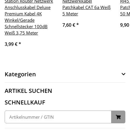
Station Router Netzwerk
Netzwerkkabel
RJ45
Anschlusskabel Deluxe
Patchkabel CAT 6a Weiß
Patc
Premium Kabel 4K
5 Meter
50 M
Winkel/Gerade
7,60 €
*
9,90
Schnellstecker 100dB
Weiß 3,75 Meter
3,99 €
*
Kategorien
ARTIKEL SUCHEN
SCHNELLKAUF