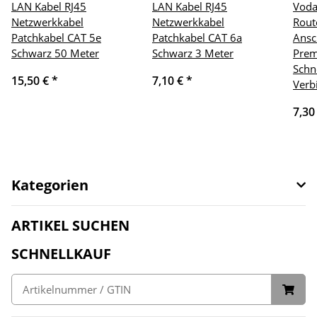
LAN Kabel RJ45
LAN Kabel RJ45
Voda
Netzwerkkabel
Netzwerkkabel
Rout
Patchkabel CAT 5e
Patchkabel CAT 6a
Ansc
Schwarz 50 Meter
Schwarz 3 Meter
Prem
Schn
15,50 €
*
7,10 €
*
Verb
7,30
Kategorien
ARTIKEL SUCHEN
SCHNELLKAUF