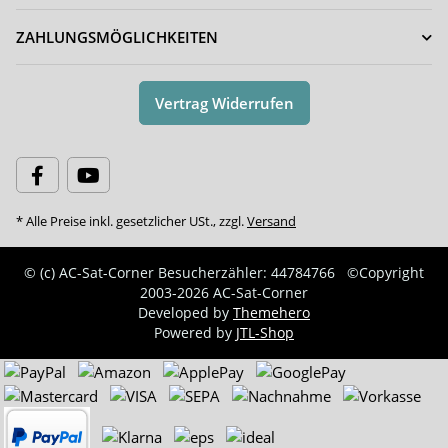
ZAHLUNGSMÖGLICHKEITEN
LAN Kabel RJ45
Fire TV Stick Stromkabel
Vertrag Widerrufen
Netzwerkkabel Patchkabel
USB-A Stecker auf USB
CAT 6a Schwarz 7,5 Meter
Micro-B Stecker 0,80 Meter
für Gen.1/2/3/4K/Lite/Max
8,30 €
*
2,90 €
*
* Alle Preise inkl. gesetzlicher USt., zzgl.
Versand
© (c) AC-Sat-Corner
Besucherzähler: 44784766
©Copyright
2003-2026 AC-Sat-Corner
Developed by
Themehero
Powered by
JTL-Shop