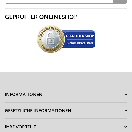
GEPRÜFTER ONLINESHOP
Fritz!Box Cable Router
LAN Kabel RJ45
Netzwerk Deluxe Premium
Netzwerkkabel Patchkabel
Anschlusskabel 8K Gold
CAT 5e Weiß 10 Meter
Winkel / Winkel +
4,90 €
*
Verbinder 1-25 Meter
7,30 € -
13,40 €
*
INFORMATIONEN
GESETZLICHE INFORMATIONEN
IHRE VORTEILE