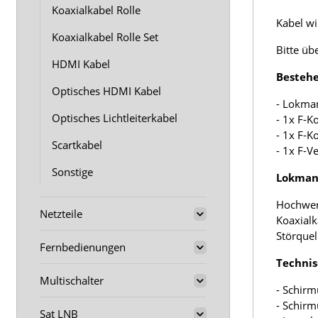
Koaxialkabel Rolle
Kabel wir
Koaxialkabel Rolle Set
Bitte üb
HDMI Kabel
Bestehe
Optisches HDMI Kabel
- Lokma
Optisches Lichtleiterkabel
- 1x F-K
- 1x F-K
Scartkabel
- 1x F-V
Sonstige
Lokmann
Hochwer
Netzteile
Koaxialk
Störquel
Fernbedienungen
Technis
Multischalter
- Schirm
- Schir
Sat LNB