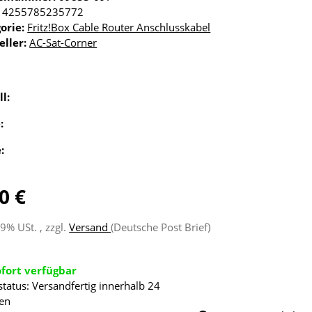
4255785235772
orie:
Fritz!Box Cable Router Anschlusskabel
eller:
AC-Sat-Corner
ll:
e:
e:
0 €
19% USt. , zzgl.
Versand
(Deutsche Post Brief)
ofort verfügbar
status: Versandfertig innerhalb 24
en