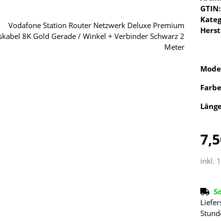
GTIN:
Kateg
Herst
Mode
Farb
Läng
7,5
inkl. 
S
Liefer
Stund