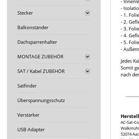
- Innenl
- Isolat
Stecker
- 1. Fol
- 2. Gef
Balkonständer
- 3. Fol
- 4. Gef
Dachsparrenhalter
- 5. Fol
- Außen
MONTAGE ZUBEHÖR
Jedes Ka
Somit ge
SAT / Kabel ZUBEHÖR
nach der
Satfinder
Überspannungsschutz
Verstärker
Herstel
AC-Sat-Co
Walkmühle
USB Adapter
52074 Aa