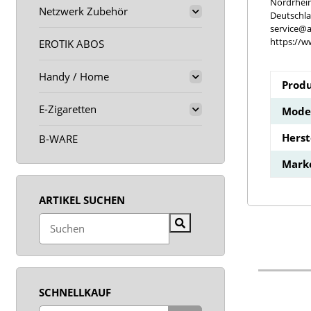
Nordrhei
Netzwerk Zubehör
Deutschl
service@a
https://w
EROTIK ABOS
Handy / Home
Produ
E-Zigaretten
Model
Hers
B-WARE
Mark
ARTIKEL SUCHEN
SCHNELLKAUF