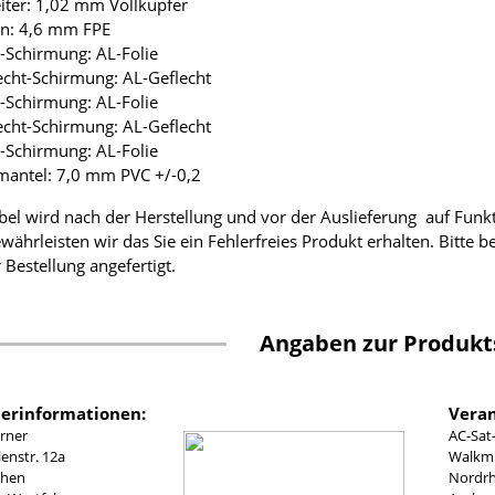
eiter: 1,02 mm Vollkupfer
ion: 4,6 mm FPE
ie-Schirmung: AL-Folie
lecht-Schirmung: AL-Geflecht
ie-Schirmung: AL-Folie
lecht-Schirmung: AL-Geflecht
ie-Schirmung: AL-Folie
mantel: 7,0 mm PVC +/-0,2
bel wird nach der Herstellung und vor der Auslieferung auf Funk
währleisten wir das Sie ein Fehlerfreies Produkt erhalten. Bitte 
 Bestellung angefertigt.
Angaben zur Produkt
lerinformationen:
Veran
rner
AC-Sat
nstr. 12a
Walkmü
chen
Nordrh