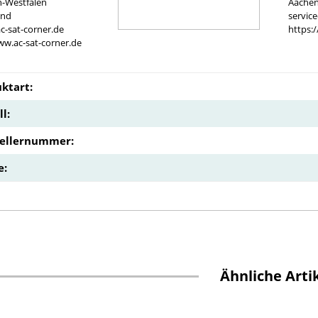
n-Westfalen
Aachen
and
servic
c-sat-corner.de
https:
ww.ac-sat-corner.de
ktart:
l:
tellernummer:
e:
Ähnliche Arti