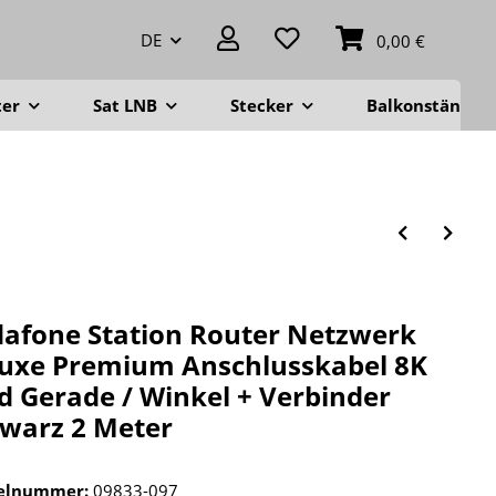
DE
0,00 €
ter
Sat LNB
Stecker
Balkonständer
afone Station Router Netzwerk
uxe Premium Anschlusskabel 8K
d Gerade / Winkel + Verbinder
warz 2 Meter
kelnummer:
09833-097