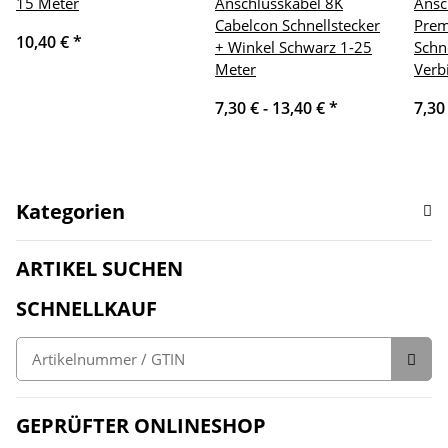
15 Meter
Anschlusskabel 8K
Ansc
Cabelcon Schnellstecker
Prem
10,40 €
*
+ Winkel Schwarz 1-25
Schn
Meter
Verb
7,30 € -
13,40 €
*
7,30
Kategorien
ARTIKEL SUCHEN
SCHNELLKAUF
GEPRÜFTER ONLINESHOP