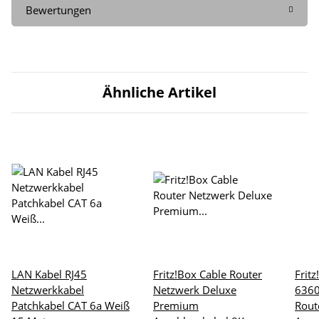
Bewertungen
Ähnliche Artikel
LAN Kabel RJ45
Fritz!Box Cable Router
Frit
Netzwerkkabel
Netzwerk Deluxe
6360
Patchkabel CAT 6a Weiß
Premium
Rout