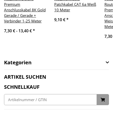
Premium
Patchkabel CAT 6a Weiß
Rout
Anschlusskabel 8K Gold
10 Meter
Pre
Gerade / Gerade +
Ansc
9,10 €
*
Verbinder 1-25 Meter
Weis
Mete
7,30 € -
13,40 €
*
7,30
Kategorien
ARTIKEL SUCHEN
SCHNELLKAUF