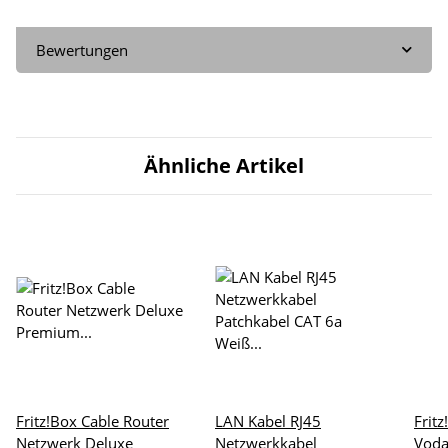
Bewertungen
Ähnliche Artikel
Fritz!Box Cable Router
LAN Kabel RJ45
Frit
Netzwerk Deluxe
Netzwerkkabel
Voda