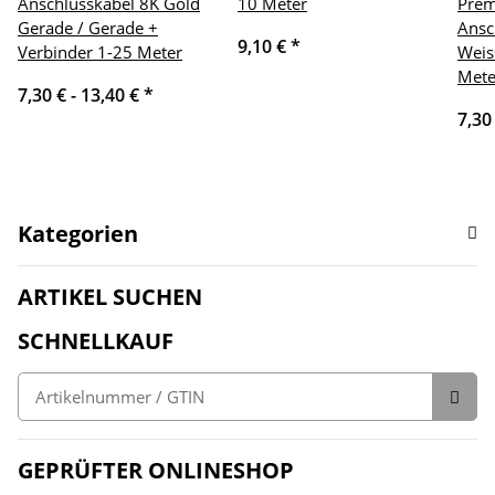
Anschlusskabel 8K Gold
10 Meter
Pre
Gerade / Gerade +
Ansc
9,10 €
*
Verbinder 1-25 Meter
Weis
Mete
7,30 € -
13,40 €
*
7,30
Kategorien
ARTIKEL SUCHEN
SCHNELLKAUF
GEPRÜFTER ONLINESHOP