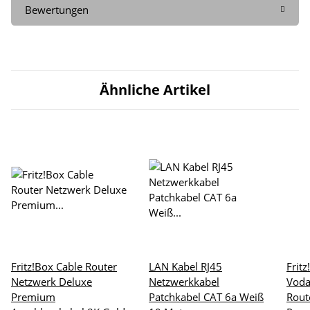
Bewertungen
Ähnliche Artikel
Fritz!Box Cable Router
LAN Kabel RJ45
Frit
Netzwerk Deluxe
Netzwerkkabel
Voda
Premium
Patchkabel CAT 6a Weiß
Rout