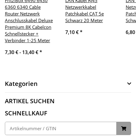
Fritz!Box 6490 6430
LAN Kabel RJ45
LAN 
6360 6340 Cable
Netzwerkkabel
Netz
Router Netzwerk
Patchkabel CAT 5e
Patc
Anschlusskabel Deluxe
Schwarz 20 Meter
Schw
Premium 8K Cabelcon
7,10 €
*
6,80
Schnellstecker +
Verbinder 1-25 Meter
7,30 € -
13,40 €
*
Kategorien
ARTIKEL SUCHEN
SCHNELLKAUF