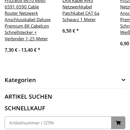
Fritz!Box 6670 6660
LAN Kabel RJ45
Frit
6591 6590 Cable
Netzwerkkabel
Netz
Router Netzwerk
Patchkabel CAT 6a
Ansc
Anschlusskabel Deluxe
Schwarz 1 Meter
Prem
Premium 8K Cabelcon
Schn
6,50 €
*
Schnellstecker +
Weiß
Verbinder 1-25 Meter
6,90
7,30 € -
13,40 €
*
Kategorien
ARTIKEL SUCHEN
SCHNELLKAUF