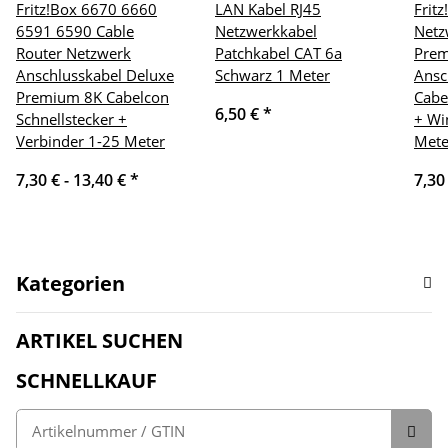
Fritz!Box 6670 6660
LAN Kabel RJ45
Frit
6591 6590 Cable
Netzwerkkabel
Netz
Router Netzwerk
Patchkabel CAT 6a
Pre
Anschlusskabel Deluxe
Schwarz 1 Meter
Ansc
Premium 8K Cabelcon
Cabe
6,50 €
*
Schnellstecker +
+ Wi
Verbinder 1-25 Meter
Mete
7,30 € -
13,40 €
*
7,30
Kategorien
ARTIKEL SUCHEN
SCHNELLKAUF