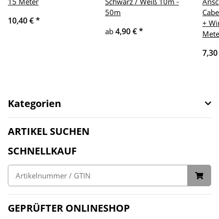
15 Meter
Schwarz / Weiß 10m -
Ansc
50m
Cabe
10,40 €
*
+ Wi
4,90 €
*
ab
Mete
7,30
Kategorien
ARTIKEL SUCHEN
SCHNELLKAUF
GEPRÜFTER ONLINESHOP