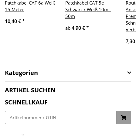
Patchkabel CAT 6a Weiß
Patchkabel CAT 5e
Rout
15 Meter
Schwarz / Weiß 10m -
Ansc
50m
Prem
10,40 €
*
Schn
4,90 €
*
ab
Verb
7,30
Kategorien
ARTIKEL SUCHEN
SCHNELLKAUF