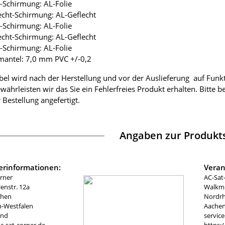
ie-Schirmung: AL-Folie
lecht-Schirmung: AL-Geflecht
ie-Schirmung: AL-Folie
lecht-Schirmung: AL-Geflecht
ie-Schirmung: AL-Folie
mantel: 7,0 mm PVC +/-0,2
bel wird nach der Herstellung und vor der Auslieferung auf Funk
währleisten wir das Sie ein Fehlerfreies Produkt erhalten. Bitte 
 Bestellung angefertigt.
Angaben zur Produkts
lerinformationen:
Veran
rner
AC-Sat
nstr. 12a
Walkmü
chen
Nordrh
n-Westfalen
Aachen
and
servic