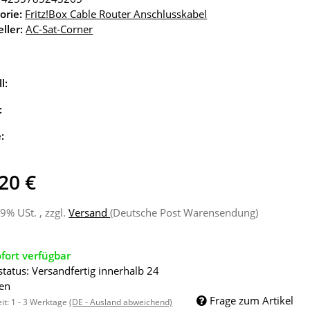
orie:
Fritz!Box Cable Router Anschlusskabel
ller:
AC-Sat-Corner
l:
:
e:
20 €
19% USt. , zzgl.
Versand
(Deutsche Post Warensendung)
fort verfügbar
status: Versandfertig innerhalb 24
en
Frage zum Artikel
eit:
1 - 3 Werktage
(DE - Ausland abweichend)