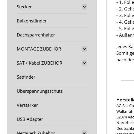
- 1. Fol
Stecker
- 2. Gef
- 3. Fol
Balkonständer
- 4. Gef
- 5. Fol
Dachsparrenhalter
- Außen
Jedes Ka
MONTAGE ZUBEHÖR
Somit ge
nach der
SAT / Kabel ZUBEHÖR
Satfinder
Überspannungsschutz
Herstel
Verstärker
AC-Sat-Co
Walkmühle
52074 Aa
USB Adapter
Nordrhei
Deutschl
Netzwerk Zubehör