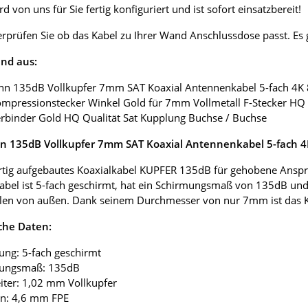
d von uns für Sie fertig konfiguriert und ist sofort einsatzbereit!
erprüfen Sie ob das Kabel zu Ihrer Wand Anschlussdose passt. E
nd aus:
nn 135dB Vollkupfer 7mm SAT Koaxial Antennenkabel 5-fach 4K
ompressionstecker Winkel Gold für 7mm Vollmetall F-Stecker HQ 
erbinder Gold HQ Qualität Sat Kupplung Buchse / Buchse
 135dB Vollkupfer 7mm SAT Koaxial Antennenkabel 5-fach 
tig aufgebautes Koaxialkabel KUPFER 135dB für gehobene Anspr
abel ist 5-fach geschirmt, hat ein Schirmungsmaß von 135dB und
len von außen. Dank seinem Durchmesser von nur 7mm ist das Koax
che Daten:
ung: 5-fach geschirmt
mungsmaß: 135dB
eiter: 1,02 mm Vollkupfer
ion: 4,6 mm FPE