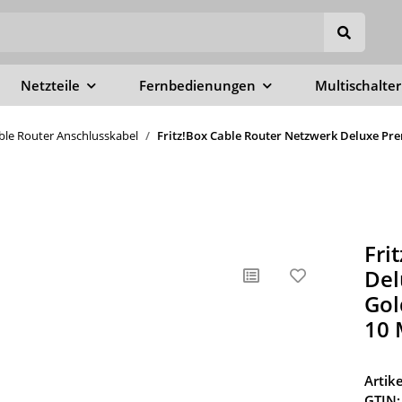
Netzteile
Fernbedienungen
Multischalter
able Router Anschlusskabel
Fritz!Box Cable Router Netzwerk Deluxe Pre
Fri
Del
Gol
10 
Arti
GTIN: