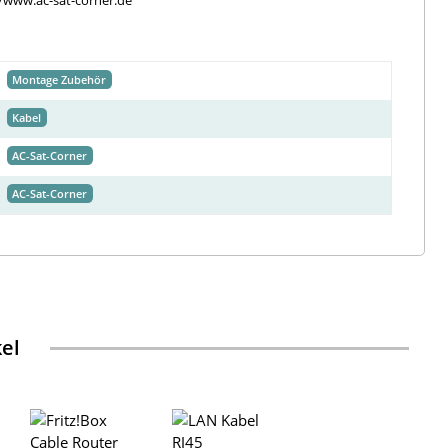
//www.ac-sat-corner.de
Montage Zubehör
Kabel
AC-Sat-Corner
AC-Sat-Corner
kel