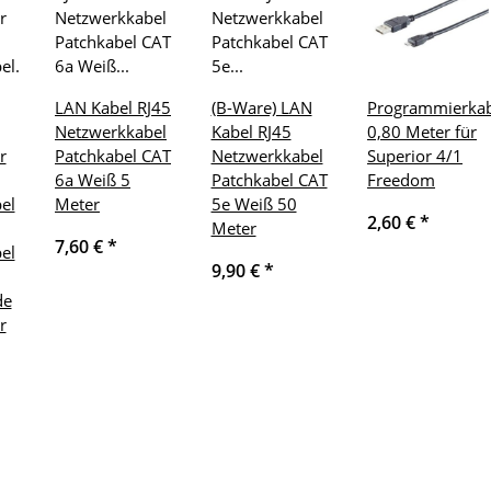
LAN Kabel RJ45
(B-Ware) LAN
Programmierkab
Netzwerkkabel
Kabel RJ45
0,80 Meter für
r
Patchkabel CAT
Netzwerkkabel
Superior 4/1
6a Weiß 5
Patchkabel CAT
Freedom
el
Meter
5e Weiß 50
2,60 €
*
Meter
7,60 €
*
el
9,90 €
*
de
r