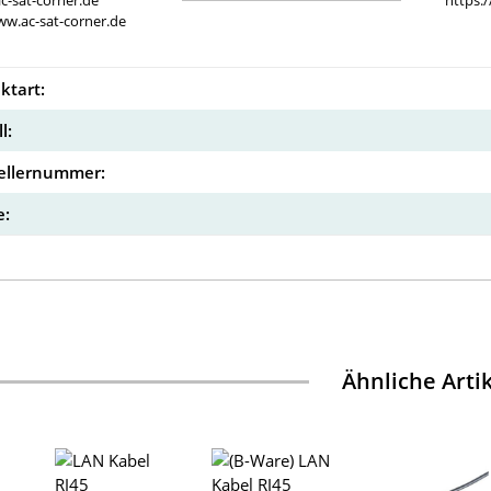
c-sat-corner.de
https:
ww.ac-sat-corner.de
ktart:
l:
ellernummer:
:
Ähnliche Arti