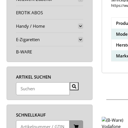
service@a
https://w
EROTIK ABOS
Produ
Handy / Home
Model
E-Zigaretten
Herst
B-WARE
Marke
ARTIKEL SUCHEN
SCHNELLKAUF