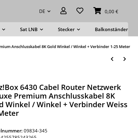
DE
0,00 €
Sat LNB
Stecker
Balkonständer
mium Anschlusskabel 8K Gold Winkel / Winkel + Verbinder 1-25 Meter
tz!Box 6430 Cabel Router Netzwerk
uxe Premium Anschlusskabel 8K
d Winkel / Winkel + Verbinder Weiss
Meter
kelnummer:
09834-345
4255785243265