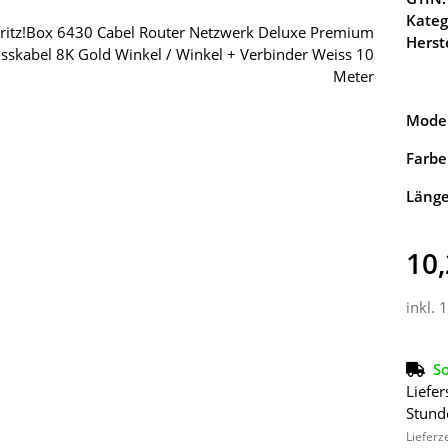
Kateg
Herste
Model
Farbe
Läng
10,
inkl. 
So
Liefer
Stund
Lieferz