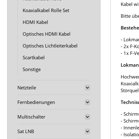
Kabel wir
Koaxialkabel Rolle Set
Bitte üb
HDMI Kabel
Bestehe
Optisches HDMI Kabel
- Lokma
Optisches Lichtleiterkabel
- 2x F-K
- 1x F-V
Scartkabel
Lokmann
Sonstige
Hochwer
Koaxialk
Netzteile
Störquel
Fernbedienungen
Technis
- Schirm
Multischalter
- Schir
- Innenl
Sat LNB
- Isolat