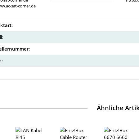
c-sat-corner.de
https:
ww.ac-sat-corner.de
ktart:
l:
ellernummer:
:
Ähnliche Arti