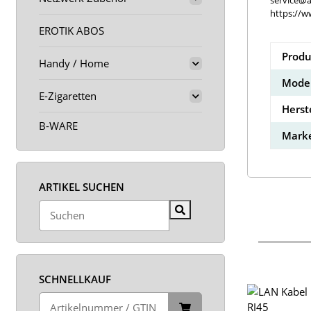
service@a
https://w
EROTIK ABOS
Produ
Handy / Home
Model
E-Zigaretten
Herst
B-WARE
Marke
ARTIKEL SUCHEN
SCHNELLKAUF