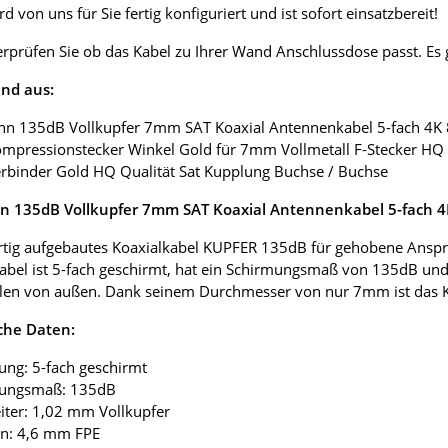
d von uns für Sie fertig konfiguriert und ist sofort einsatzbereit!
erprüfen Sie ob das Kabel zu Ihrer Wand Anschlussdose passt. E
nd aus:
nn 135dB Vollkupfer 7mm SAT Koaxial Antennenkabel 5-fach 4K
ompressionstecker Winkel Gold für 7mm Vollmetall F-Stecker HQ 
erbinder Gold HQ Qualität Sat Kupplung Buchse / Buchse
 135dB Vollkupfer 7mm SAT Koaxial Antennenkabel 5-fach 
tig aufgebautes Koaxialkabel KUPFER 135dB für gehobene Anspr
abel ist 5-fach geschirmt, hat ein Schirmungsmaß von 135dB und
len von außen. Dank seinem Durchmesser von nur 7mm ist das Koax
che Daten:
ung: 5-fach geschirmt
mungsmaß: 135dB
eiter: 1,02 mm Vollkupfer
ion: 4,6 mm FPE