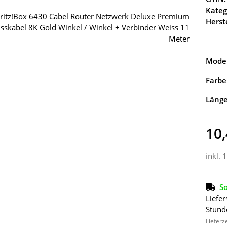
Kateg
Herste
Model
Farbe
Läng
10,
inkl. 
So
Liefer
Stund
Lieferz