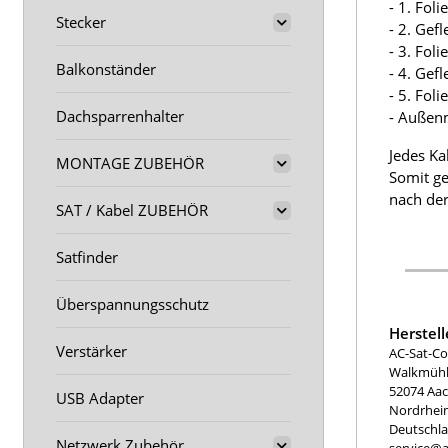
- 1. Fol
Stecker
- 2. Gef
- 3. Fol
Balkonständer
- 4. Gef
- 5. Fol
Dachsparrenhalter
- Außen
Jedes Ka
MONTAGE ZUBEHÖR
Somit ge
nach der
SAT / Kabel ZUBEHÖR
Satfinder
Überspannungsschutz
Herstel
Verstärker
AC-Sat-Co
Walkmühle
52074 Aa
USB Adapter
Nordrhei
Deutschl
Netzwerk Zubehör