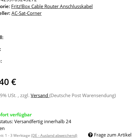
orie:
Fritz!Box Cable Router Anschlusskabel
ller:
AC-Sat-Corner
l:
:
e:
40 €
19% USt. , zzgl.
Versand
(Deutsche Post Warensendung)
fort verfügbar
status: Versandfertig innerhalb 24
en
Frage zum Artikel
eit:
1 - 3 Werktage
(DE - Ausland abweichend)