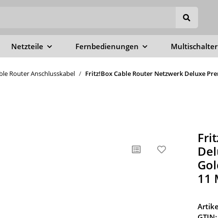
Netzteile
Fernbedienungen
Multischalter
able Router Anschlusskabel
Fritz!Box Cable Router Netzwerk Deluxe Pre
Fri
Del
Gol
11 
Arti
GTIN: