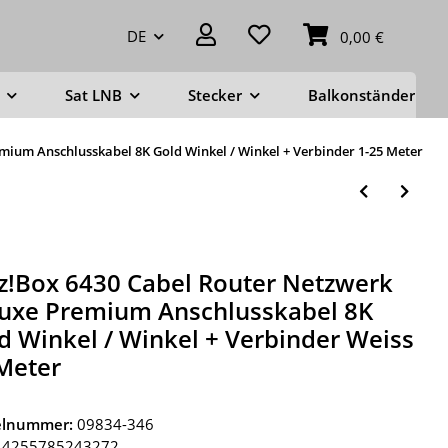
DE
0,00 €
Sat LNB
Stecker
Balkonständer
mium Anschlusskabel 8K Gold Winkel / Winkel + Verbinder 1-25 Meter
tz!Box 6430 Cabel Router Netzwerk
uxe Premium Anschlusskabel 8K
d Winkel / Winkel + Verbinder Weiss
Meter
kelnummer:
09834-346
4255785243272