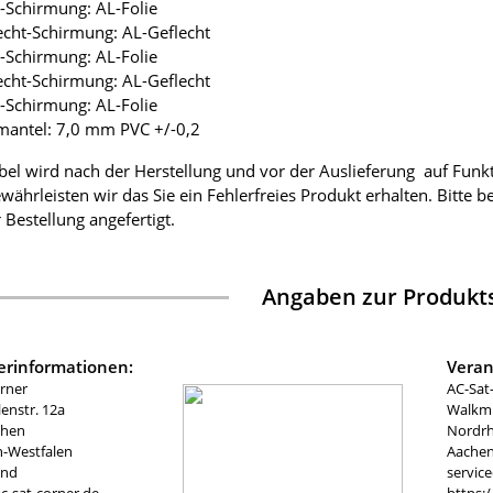
ie-Schirmung: AL-Folie
lecht-Schirmung: AL-Geflecht
ie-Schirmung: AL-Folie
lecht-Schirmung: AL-Geflecht
ie-Schirmung: AL-Folie
mantel: 7,0 mm PVC +/-0,2
bel wird nach der Herstellung und vor der Auslieferung auf Funk
währleisten wir das Sie ein Fehlerfreies Produkt erhalten. Bitte 
 Bestellung angefertigt.
Angaben zur Produkts
lerinformationen:
Veran
rner
AC-Sat
nstr. 12a
Walkmü
chen
Nordrh
n-Westfalen
Aachen
and
servic