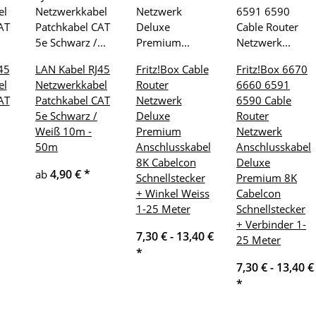
45
LAN Kabel RJ45
Fritz!Box Cable
Fritz!Box 6670
el
Netzwerkkabel
Router
6660 6591
AT
Patchkabel CAT
Netzwerk
6590 Cable
5e Schwarz /
Deluxe
Router
Weiß 10m -
Premium
Netzwerk
50m
Anschlusskabel
Anschlusskabel
8K Cabelcon
Deluxe
4,90 €
*
ab
Schnellstecker
Premium 8K
+ Winkel Weiss
Cabelcon
1-25 Meter
Schnellstecker
+ Verbinder 1-
7,30 € -
13,40 €
25 Meter
*
7,30 € -
13,40 €
*