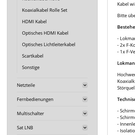
Kabel wir
Koaxialkabel Rolle Set
Bitte üb
HDMI Kabel
Bestehe
Optisches HDMI Kabel
- Lokma
Optisches Lichtleiterkabel
- 2x F-K
- 1x F-V
Scartkabel
Lokmann
Sonstige
Hochwer
Koaxialk
Netzteile
Störquel
Fernbedienungen
Technis
- Schirm
Multischalter
- Schir
- Innenl
Sat LNB
- Isolat