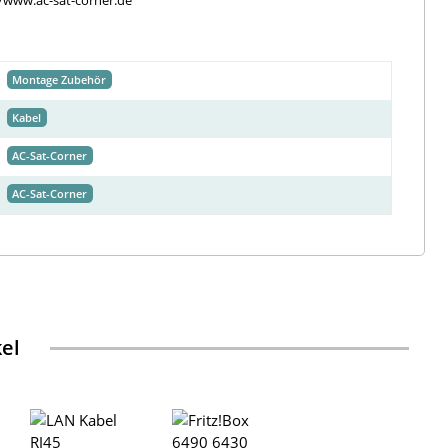
//www.ac-sat-corner.de
Montage Zubehör
Kabel
AC-Sat-Corner
AC-Sat-Corner
kel