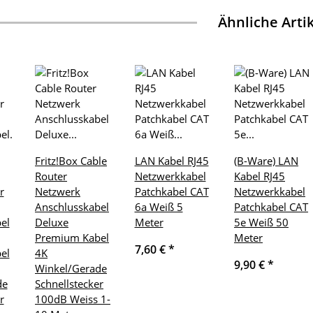
Ähnliche Arti
Fritz!Box Cable
LAN Kabel RJ45
(B-Ware) LAN
Router
Netzwerkkabel
Kabel RJ45
r
Netzwerk
Patchkabel CAT
Netzwerkkabel
Anschlusskabel
6a Weiß 5
Patchkabel CAT
el
Deluxe
Meter
5e Weiß 50
Premium Kabel
Meter
7,60 €
*
el
4K
9,90 €
*
Winkel/Gerade
de
Schnellstecker
r
100dB Weiss 1-