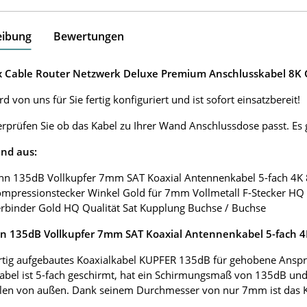
eibung
Bewertungen
ox Cable Router Netzwerk Deluxe Premium Anschlusskabel 8K G
d von uns für Sie fertig konfiguriert und ist sofort einsatzbereit!
erprüfen Sie ob das Kabel zu Ihrer Wand Anschlussdose passt. E
nd aus:
nn 135dB Vollkupfer 7mm SAT Koaxial Antennenkabel 5-fach 4K
ompressionstecker Winkel Gold für 7mm Vollmetall F-Stecker HQ 
erbinder Gold HQ Qualität Sat Kupplung Buchse / Buchse
 135dB Vollkupfer 7mm SAT Koaxial Antennenkabel 5-fach 
tig aufgebautes Koaxialkabel KUPFER 135dB für gehobene Anspr
abel ist 5-fach geschirmt, hat ein Schirmungsmaß von 135dB und
len von außen. Dank seinem Durchmesser von nur 7mm ist das Koax