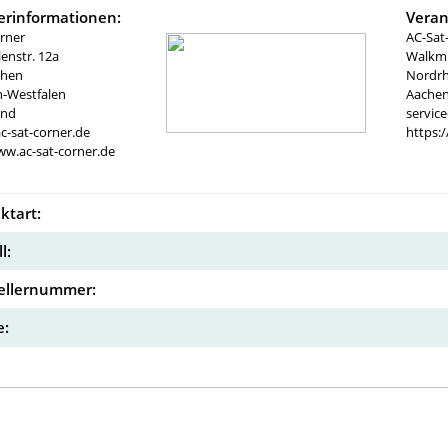
lerinformationen:
Veran
rner
AC-Sat
nstr. 12a
Walkmü
chen
Nordrh
n-Westfalen
Aachen
and
servic
c-sat-corner.de
https:
ww.ac-sat-corner.de
ktart:
l:
ellernummer:
: