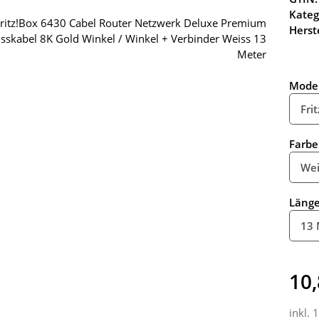
Kateg
Herste
Model
Fri
Farbe
Wei
Läng
13 
10,
inkl. 