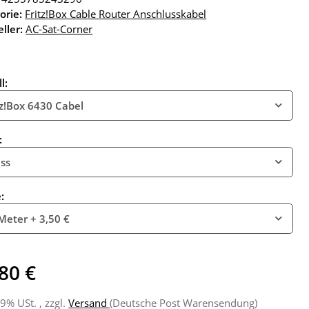
orie:
Fritz!Box Cable Router Anschlusskabel
ller:
AC-Sat-Corner
l:
tz!Box 6430 Cabel
:
ss
e:
Meter
+ 3,50 €
80 €
19% USt. , zzgl.
Versand
(Deutsche Post Warensendung)