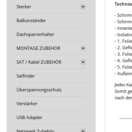
Technis
Stecker
- Schirm
Balkonständer
- Schir
- Innenl
Dachsparrenhalter
- Isolat
- 1. Fol
- 2. Gef
MONTAGE ZUBEHÖR
- 3. Fol
- 4. Gef
SAT / Kabel ZUBEHÖR
- 5. Fol
- Außen
Satfinder
Jedes Ka
Überspannungsschutz
Somit ge
nach der
Verstärker
USB Adapter
Netzwerk Zubehör