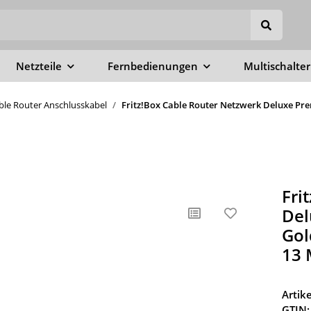
Netzteile
Fernbedienungen
Multischalter
able Router Anschlusskabel
Fritz!Box Cable Router Netzwerk Deluxe Pre
Fri
Del
Gol
13 
Arti
GTIN: