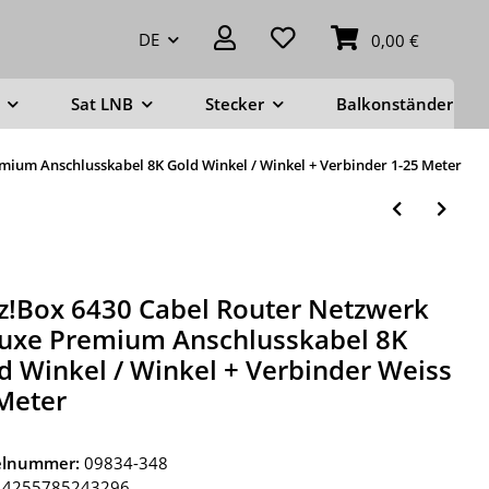
DE
0,00 €
Sat LNB
Stecker
Balkonständer
mium Anschlusskabel 8K Gold Winkel / Winkel + Verbinder 1-25 Meter
tz!Box 6430 Cabel Router Netzwerk
uxe Premium Anschlusskabel 8K
d Winkel / Winkel + Verbinder Weiss
Meter
kelnummer:
09834-348
4255785243296