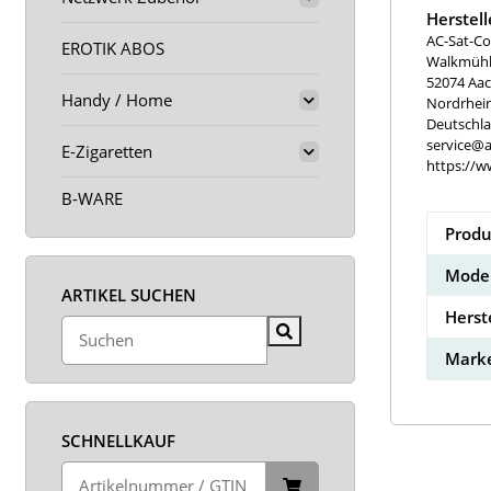
Herstel
AC-Sat-Co
EROTIK ABOS
Walkmühle
52074 Aa
Handy / Home
Nordrhei
Deutschl
service@a
E-Zigaretten
https://w
B-WARE
Produ
Model
ARTIKEL SUCHEN
Herst
Marke
SCHNELLKAUF