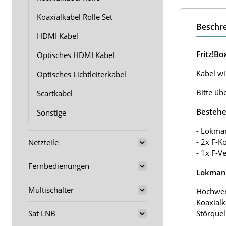
Koaxialkabel Rolle Set
Beschr
HDMI Kabel
Fritz!B
Optisches HDMI Kabel
Kabel wir
Optisches Lichtleiterkabel
Bitte üb
Scartkabel
Bestehe
Sonstige
- Lokma
- 2x F-K
Netzteile
- 1x F-V
Fernbedienungen
Lokmann
Multischalter
Hochwer
Koaxialk
Sat LNB
Störquel