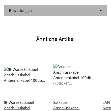
Bewertungen
Ähnliche Artikel
(B-Ware) Satkabel
Satkabel
LAN 
Anschlusskabel
Anschlusskabel
Netz