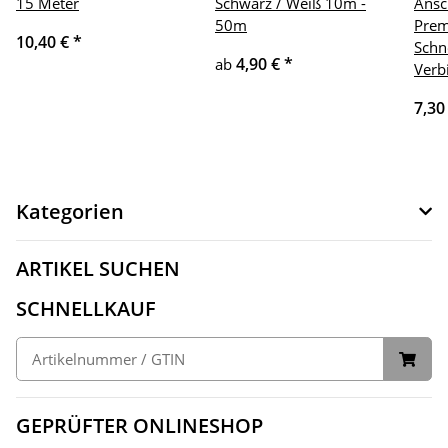
15 Meter
Schwarz / Weiß 10m -
Ansc
50m
Prem
10,40 €
*
Schn
4,90 €
*
ab
Verb
7,30
Kategorien
ARTIKEL SUCHEN
SCHNELLKAUF
GEPRÜFTER ONLINESHOP