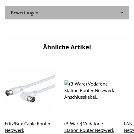
Bewertungen
Ähnliche Artikel
Fritz!Box Cable Router
(B-Ware) Vodafone
LAN 
Netzwerk
Station Router Netzwerk
Netz