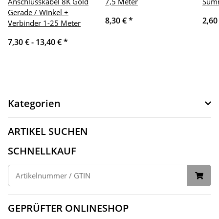
Anschlusskabel 8K Gold
7,5 Meter
Summ
Gerade / Winkel +
8,30 €
*
2,60
Verbinder 1-25 Meter
7,30 € -
13,40 €
*
Kategorien
ARTIKEL SUCHEN
SCHNELLKAUF
GEPRÜFTER ONLINESHOP