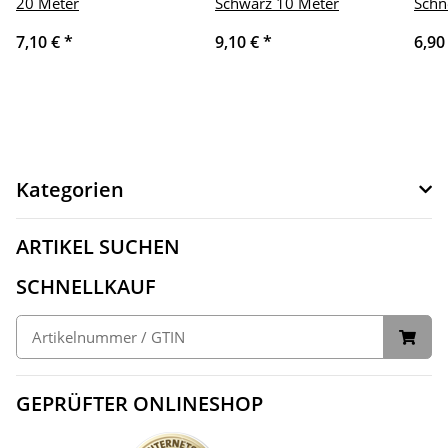
20 Meter
Schwarz 10 Meter
Schn
7,10 €
*
9,10 €
*
6,90
Kategorien
ARTIKEL SUCHEN
SCHNELLKAUF
GEPRÜFTER ONLINESHOP