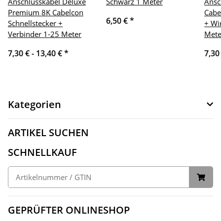
Anschlusskabel Deluxe
Schwarz 1 Meter
Ansc
Premium 8K Cabelcon
Cabe
6,50 €
*
Schnellstecker +
+ Wi
Verbinder 1-25 Meter
Mete
7,30 € -
13,40 €
*
7,30
Kategorien
ARTIKEL SUCHEN
SCHNELLKAUF
GEPRÜFTER ONLINESHOP