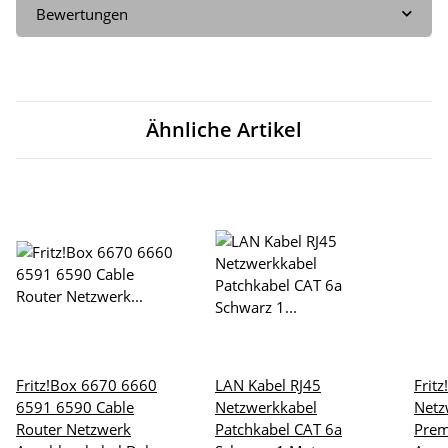
Bewertungen
Ähnliche Artikel
Fritz!Box 6670 6660
LAN Kabel RJ45
Frit
6591 6590 Cable
Netzwerkkabel
Netz
Router Netzwerk
Patchkabel CAT 6a
Pre