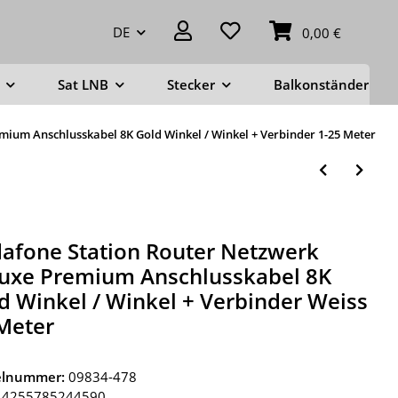
DE
0,00 €
Sat LNB
Stecker
Balkonständer
mium Anschlusskabel 8K Gold Winkel / Winkel + Verbinder 1-25 Meter
afone Station Router Netzwerk
uxe Premium Anschlusskabel 8K
d Winkel / Winkel + Verbinder Weiss
Meter
kelnummer:
09834-478
4255785244590