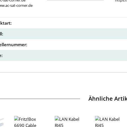
c-sat-corner.de
https:
ww.ac-sat-corner.de
ktart:
l:
ellernummer:
:
Ähnliche Arti