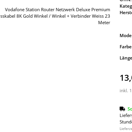
Kateg
Herste
Model
Farbe
Läng
13,
inkl. 
So
Liefer
Stund
Lieferz