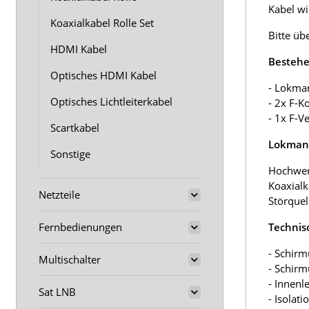
Kabel wir
Koaxialkabel Rolle Set
Bitte üb
HDMI Kabel
Bestehe
Optisches HDMI Kabel
- Lokma
Optisches Lichtleiterkabel
- 2x F-K
- 1x F-V
Scartkabel
Lokmann
Sonstige
Hochwer
Koaxialk
Netzteile
Störquel
Fernbedienungen
Technis
- Schirm
Multischalter
- Schir
- Innenl
Sat LNB
- Isolat