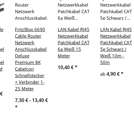
le
Fritz!Box 6690
LAN Kabel RJ45
LAN Kabel RJ45
Cable Router
Netzwerkkabel
Netzwerkkabel
Netzwerk
Patchkabel CAT
Patchkabel CAT
el
Anschlusskabel
6a Weiß 15
5e Schwarz /
Deluxe
Meter
Weiß 10m -
el
Premium 8K
50m
10,40 €
*
ld
Cabelcon
4,90 €
*
ab
Schnellstecker
+ Verbinder 1-
25 Meter
 €
7,30 € -
13,40 €
*