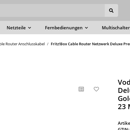
Netzteile
Fernbedienungen
Multischalter
able Router Anschlusskabel
Fritz!Box Cable Router Netzwerk Deluxe Pre
Vod
Del
Gol
23 
Arti
GTIN: