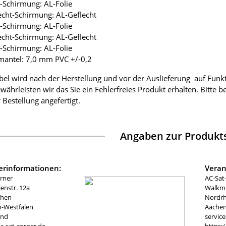
ie-Schirmung: AL-Folie
lecht-Schirmung: AL-Geflecht
ie-Schirmung: AL-Folie
lecht-Schirmung: AL-Geflecht
ie-Schirmung: AL-Folie
mantel: 7,0 mm PVC +/-0,2
bel wird nach der Herstellung und vor der Auslieferung auf Funk
währleisten wir das Sie ein Fehlerfreies Produkt erhalten. Bitte 
 Bestellung angefertigt.
Angaben zur Produkts
lerinformationen:
Veran
rner
AC-Sat
nstr. 12a
Walkmü
chen
Nordrh
n-Westfalen
Aachen
and
servic