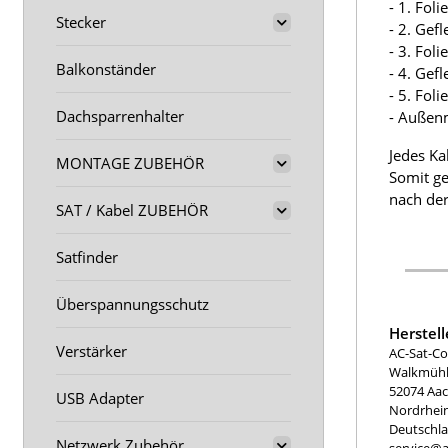
- 1. Fol
Stecker
- 2. Gef
- 3. Fol
Balkonständer
- 4. Gef
- 5. Fol
Dachsparrenhalter
- Außen
Jedes Ka
MONTAGE ZUBEHÖR
Somit ge
nach der
SAT / Kabel ZUBEHÖR
Satfinder
Überspannungsschutz
Herstel
Verstärker
AC-Sat-Co
Walkmühle
52074 Aa
USB Adapter
Nordrhei
Deutschl
Netzwerk Zubehör