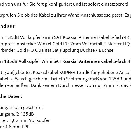
d von uns für Sie fertig konfiguriert und ist sofort einsatzbereit!
erprüfen Sie ob das Kabel zu Ihrer Wand Anschlussdose passt. E
nd aus:
nn 135dB Vollkupfer 7mm SAT Koaxial Antennenkabel 5-fach 4K
ompressionstecker Winkel Gold für 7mm Vollmetall F-Stecker HQ 
erbinder Gold HQ Qualität Sat Kupplung Buchse / Buchse
 135dB Vollkupfer 7mm SAT Koaxial Antennenkabel 5-fach 
tig aufgebautes Koaxialkabel KUPFER 135dB für gehobene Anspr
abel ist 5-fach geschirmt, hat ein Schirmungsmaß von 135dB und
len von außen. Dank seinem Durchmesser von nur 7mm ist das Koax
che Daten:
ung: 5-fach geschirmt
mungsmaß: 135dB
eiter: 1,02 mm Vollkupfer
ion: 4,6 mm FPE