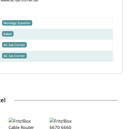
//www.ac-sat-corner.de
Montage Zubehör
Kabel
AC-Sat-Corner
AC-Sat-Corner
kel