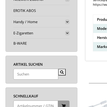
service@a
https://w
EROTIK ABOS
Produ
Handy / Home
Model
E-Zigaretten
Herst
B-WARE
Marke
ARTIKEL SUCHEN
SCHNELLKAUF