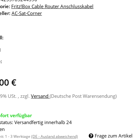
orie:
Fritz!Box Cable Router Anschlusskabel
ller:
AC-Sat-Corner
l:
:
e:
00 €
19% USt. , zzgl.
Versand
(Deutsche Post Warensendung)
fort verfügbar
status: Versandfertig innerhalb 24
en
Frage zum Artikel
eit:
1 - 3 Werktage
(DE - Ausland abweichend)