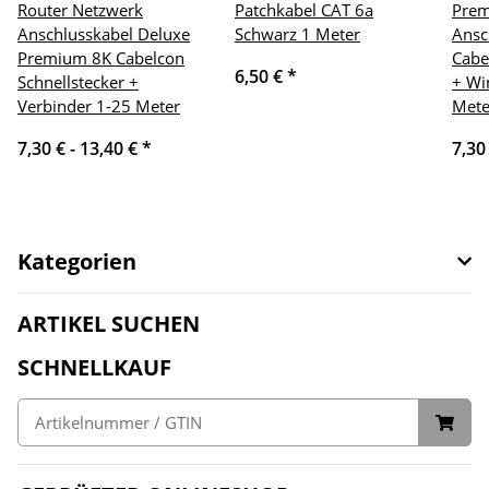
Router Netzwerk
Patchkabel CAT 6a
Pre
Anschlusskabel Deluxe
Schwarz 1 Meter
Ansc
Premium 8K Cabelcon
Cabe
6,50 €
*
Schnellstecker +
+ Wi
Verbinder 1-25 Meter
Mete
7,30 € -
13,40 €
*
7,30
Kategorien
ARTIKEL SUCHEN
SCHNELLKAUF