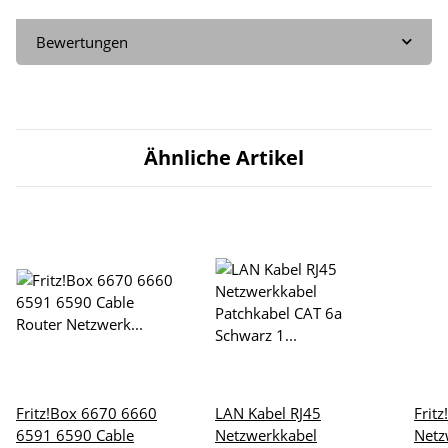
Bewertungen
Ähnliche Artikel
Fritz!Box 6670 6660
LAN Kabel RJ45
Frit
6591 6590 Cable
Netzwerkkabel
Netz