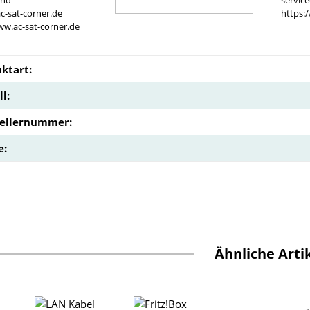
and
servic
c-sat-corner.de
https:
ww.ac-sat-corner.de
ktart:
l:
tellernummer:
e:
Ähnliche Arti