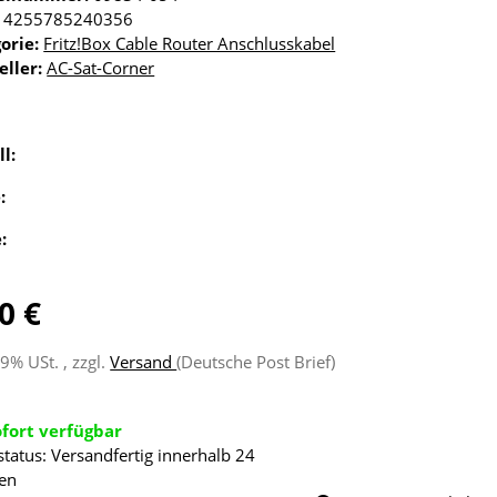
4255785240356
orie:
Fritz!Box Cable Router Anschlusskabel
eller:
AC-Sat-Corner
ll:
e:
e:
0 €
19% USt. , zzgl.
Versand
(Deutsche Post Brief)
ofort verfügbar
status: Versandfertig innerhalb 24
en