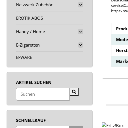
Deutschl
Netzwerk Zubehör
service@a
https://w
EROTIK ABOS
Produ
Handy / Home
Model
E-Zigaretten
Hers
B-WARE
Mark
ARTIKEL SUCHEN
SCHNELLKAUF