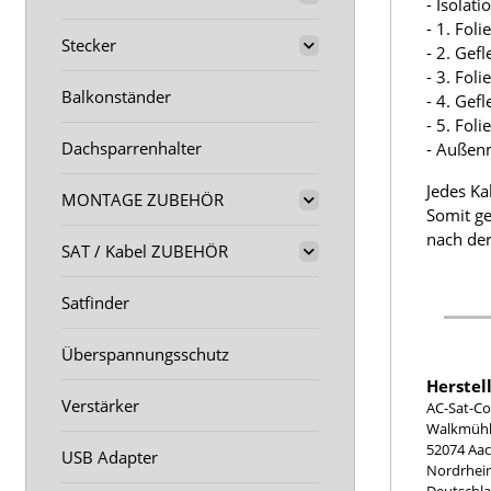
- Isolat
- 1. Fol
Stecker
- 2. Gef
- 3. Fol
Balkonständer
- 4. Gef
- 5. Fol
Dachsparrenhalter
- Außen
Jedes Ka
MONTAGE ZUBEHÖR
Somit ge
nach der
SAT / Kabel ZUBEHÖR
Satfinder
Überspannungsschutz
Herstel
Verstärker
AC-Sat-Co
Walkmühle
52074 Aa
USB Adapter
Nordrhei