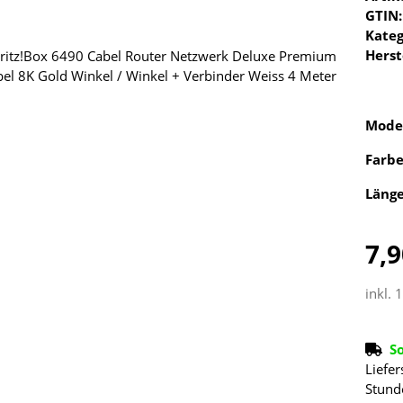
GTIN:
Kateg
Herst
Mode
Farb
Läng
7,9
inkl. 
S
Liefer
Stund