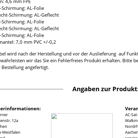
ion: 4,6 mm FPE
ie-Schirmung: AL-Folie
lecht-Schirmung: AL-Geflecht
ie-Schirmung: AL-Folie
lecht-Schirmung: AL-Geflecht
ie-Schirmung: AL-Folie
mantel: 7,0 mm PVC +/-0,2
bel wird nach der Herstellung und vor der Auslieferung auf Funk
währleisten wir das Sie ein Fehlerfreies Produkt erhalten. Bitte 
 Bestellung angefertigt.
Angaben zur Produkt
lerinformationen:
Veran
rner
AC-Sat
nstr. 12a
Walkmü
chen
Nordrh
n-Westfalen
Aachen