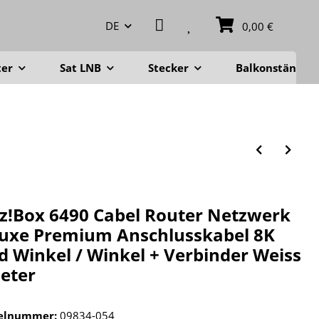
DE
0,00 €
ter
Sat LNB
Stecker
Balkonständer
tz!Box 6490 Cabel Router Netzwerk
uxe Premium Anschlusskabel 8K
d Winkel / Winkel + Verbinder Weiss
eter
kelnummer:
09834-054