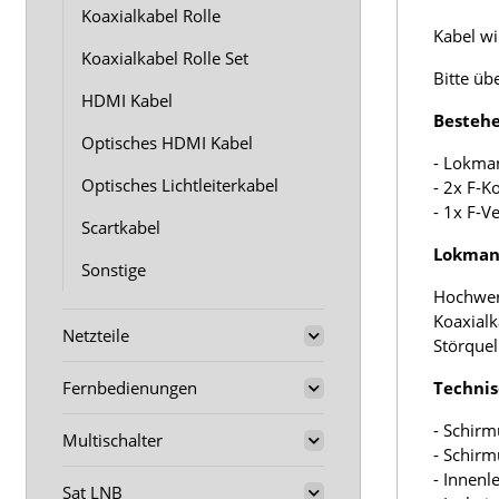
Koaxialkabel Rolle
Kabel wir
Koaxialkabel Rolle Set
Bitte üb
HDMI Kabel
Bestehe
Optisches HDMI Kabel
- Lokma
Optisches Lichtleiterkabel
- 2x F-K
- 1x F-V
Scartkabel
Lokmann
Sonstige
Hochwer
Koaxialk
Netzteile
Störquel
Fernbedienungen
Technis
- Schirm
Multischalter
- Schir
- Innenl
Sat LNB