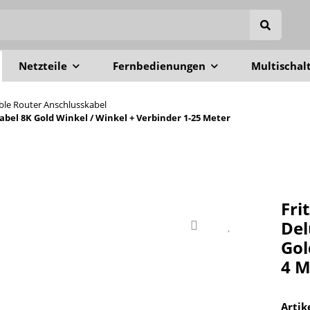
Netzteile
Fernbedienungen
Multischal
able Router Anschlusskabel
el 8K Gold Winkel / Winkel + Verbinder 1-25 Meter
Fri
Del
Gol
4 M
Arti