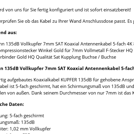
d von uns für Sie fertig konfiguriert und ist sofort einsatzbereit!
erprüfen Sie ob das Kabel zu Ihrer Wand Anschlussdose passt. E
nd aus:
nn 135dB Vollkupfer 7mm SAT Koaxial Antennenkabel 5-fach 4K
ompressionstecker Winkel Gold für 7mm Vollmetall F-Stecker HQ 
erbinder Gold HQ Qualität Sat Kupplung Buchse / Buchse
 135dB Vollkupfer 7mm SAT Koaxial Antennenkabel 5-fac
tig aufgebautes Koaxialkabel KUPFER 135dB für gehobene Anspr
abel ist 5-fach geschirmt, hat ein Schirmungsmaß von 135dB und
len von außen. Dank seinem Durchmesser von nur 7mm ist das Koax
che Daten:
ung: 5-fach geschirmt
mungsmaß: 135dB
eiter: 1,02 mm Vollkupfer