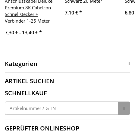
Anschlusskabel Deluxe
Schwarz 20 Meter
Schw
Premium 8K Cabelcon
7,10 €
*
6,80
Schnellstecker +
Verbinder 1-25 Meter
7,30 € -
13,40 €
*
Kategorien
ARTIKEL SUCHEN
SCHNELLKAUF
GEPRÜFTER ONLINESHOP