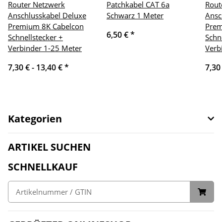
Router Netzwerk
Patchkabel CAT 6a
Rout
Anschlusskabel Deluxe
Schwarz 1 Meter
Ansc
Premium 8K Cabelcon
Prem
6,50 €
*
Schnellstecker +
Schn
Verbinder 1-25 Meter
Verb
7,30 € -
13,40 €
*
7,30
Kategorien
ARTIKEL SUCHEN
SCHNELLKAUF