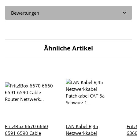
Bewertungen
Ähnliche Artikel
Fritz!Box 6670 6660
LAN Kabel RJ45
Frit
6591 6590 Cable
Netzwerkkabel
6360