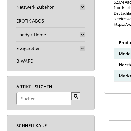
52074 Aa
Netzwerk Zubehör
Nordrhei
Deutschl
service@a
EROTIK ABOS
https://w
Handy / Home
Produ
E-Zigaretten
Model
B-WARE
Herst
Marke
ARTIKEL SUCHEN
SCHNELLKAUF