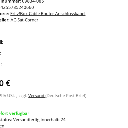
kelnummer:
09834-085
4255785240660
orie:
Fritz!Box Cable Router Anschlusskabel
ller:
AC-Sat-Corner
l:
:
e:
0 €
19% USt. , zzgl.
Versand
(Deutsche Post Brief)
fort verfügbar
status: Versandfertig innerhalb 24
en