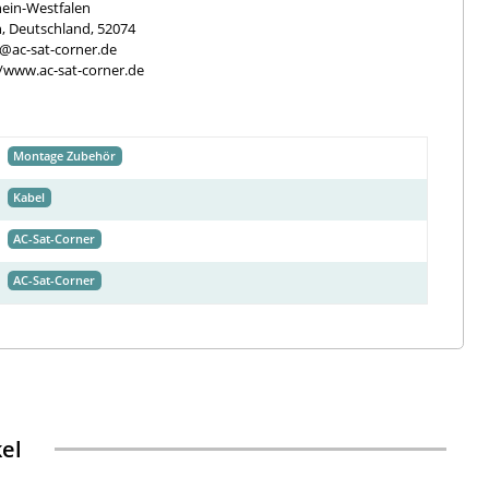
ein-Westfalen
, Deutschland, 52074
e@ac-sat-corner.de
//www.ac-sat-corner.de
Montage Zubehör
Kabel
AC-Sat-Corner
AC-Sat-Corner
kel