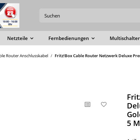
Netzteile
Fernbedienungen
Multischalter
able Router Anschlusskabel
Fritz!Box Cable Router Netzwerk Deluxe Pre
Fri
Del
Gol
5 M