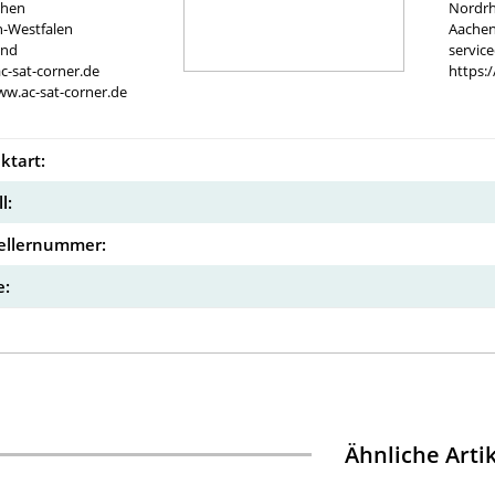
chen
Nordrh
n-Westfalen
Aachen
and
servic
c-sat-corner.de
https:
ww.ac-sat-corner.de
ktart:
l:
ellernummer:
:
Ähnliche Arti