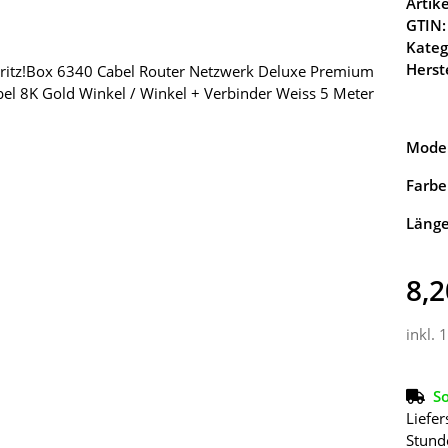
Arti
GTIN:
Kateg
Herste
Model
Farbe
Läng
8,2
inkl. 
So
Liefer
Stund