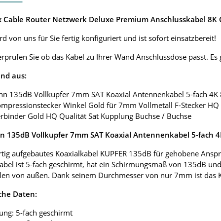
ox Cable Router Netzwerk Deluxe Premium Anschlusskabel 8K G
d von uns für Sie fertig konfiguriert und ist sofort einsatzbereit!
erprüfen Sie ob das Kabel zu Ihrer Wand Anschlussdose passt. E
nd aus:
nn 135dB Vollkupfer 7mm SAT Koaxial Antennenkabel 5-fach 4K
ompressionstecker Winkel Gold für 7mm Vollmetall F-Stecker HQ 
erbinder Gold HQ Qualität Sat Kupplung Buchse / Buchse
 135dB Vollkupfer 7mm SAT Koaxial Antennenkabel 5-fach 
tig aufgebautes Koaxialkabel KUPFER 135dB für gehobene Anspr
abel ist 5-fach geschirmt, hat ein Schirmungsmaß von 135dB und
len von außen. Dank seinem Durchmesser von nur 7mm ist das Koax
che Daten:
ung: 5-fach geschirmt