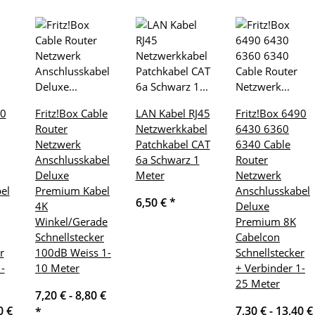
70
Fritz!Box Cable
LAN Kabel RJ45
Fritz!Box 6490
Router
Netzwerkkabel
6430 6360
Netzwerk
Patchkabel CAT
6340 Cable
Anschlusskabel
6a Schwarz 1
Router
Deluxe
Meter
Netzwerk
el
Premium Kabel
Anschlusskabel
6,50 €
*
4K
Deluxe
Winkel/Gerade
Premium 8K
Schnellstecker
Cabelcon
r
100dB Weiss 1-
Schnellstecker
-
10 Meter
+ Verbinder 1-
25 Meter
7,20 € -
8,80 €
0 €
7,30 € -
13,40 €
*