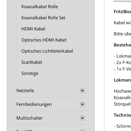
Koaxialkabel Rolle
Fritz!B
Koaxialkabel Rolle Set
Kabel wir
HDMI Kabel
Bitte üb
Optisches HDMI Kabel
Bestehe
Optisches Lichtleiterkabel
- Lokma
Scartkabel
- 2x F-K
- 1x F-V
Sonstige
Lokmann
Netzteile
Hochwer
Koaxialk
Störquel
Fernbedienungen
Technis
Multischalter
- Schirm