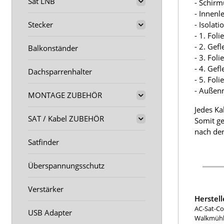
Sat LNB
- Schir
- Innenl
- Isolat
Stecker
- 1. Fol
- 2. Gef
Balkonständer
- 3. Fol
- 4. Gef
Dachsparrenhalter
- 5. Fol
- Außen
MONTAGE ZUBEHÖR
Jedes Ka
SAT / Kabel ZUBEHÖR
Somit ge
nach der
Satfinder
Überspannungsschutz
Verstärker
Herstel
AC-Sat-Co
USB Adapter
Walkmühle