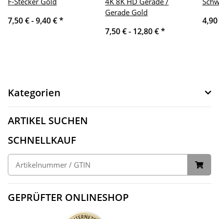
F-Stecker Gold
4K 8K HD Gerade /
Schw
Gerade Gold
7,50 € -
9,40 €
*
4,90
7,50 € -
12,80 €
*
Kategorien
ARTIKEL SUCHEN
SCHNELLKAUF
GEPRÜFTER ONLINESHOP