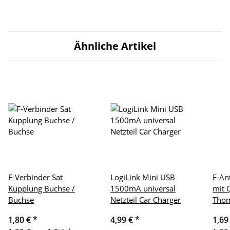
Ähnliche Artikel
F-Verbinder Sat
LogiLink Mini USB
F-An
Kupplung Buchse /
1500mA universal
mit 
Buchse
Netzteil Car Charger
Thom
1,80 €
*
4,99 €
*
1,69