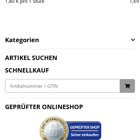
1,80 € pro 1 Stück
1,69
Kategorien
ARTIKEL SUCHEN
SCHNELLKAUF
GEPRÜFTER ONLINESHOP