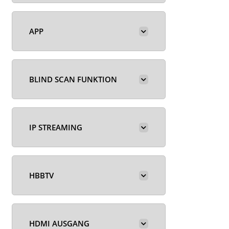
APP
BLIND SCAN FUNKTION
IP STREAMING
HBBTV
HDMI AUSGANG