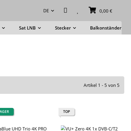
DE
0,00 €
Sat LNB
Stecker
Balkonständer
Artikel 1 - 5 von 5
LAGER
TOP