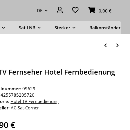
DE
0,00 €
Sat LNB
Stecker
Balkonständer
TV Fernseher Hotel Fernbedienung
kelnummer:
09629
4255785205720
orie:
Hotel TV Fernbedienung
ller:
AC-Sat-Corner
90 €