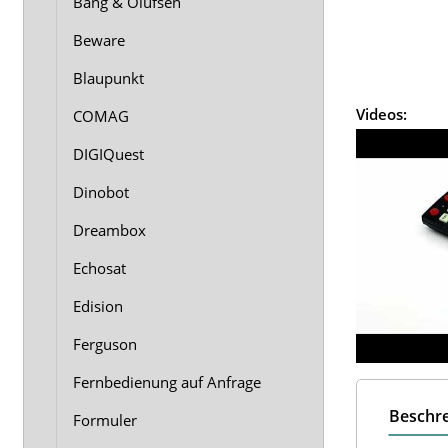
Bang & Olufsen
Beware
Blaupunkt
Videos:
COMAG
DIGIQuest
Dinobot
Dreambox
Echosat
Edision
Ferguson
Fernbedienung auf Anfrage
Beschr
Formuler