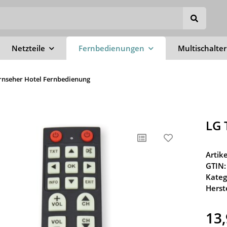
Netzteile
Fernbedienungen
Multischalter
rnseher Hotel Fernbedienung
LG 
Arti
GTIN:
Kateg
Herste
13,