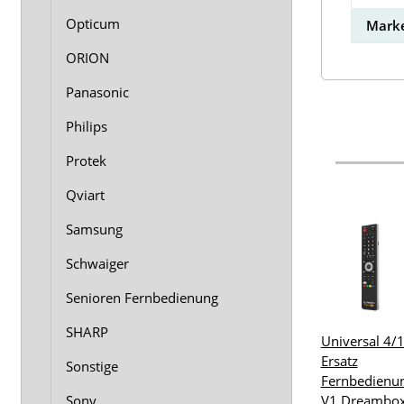
Opticum
Marke
ORION
Panasonic
Philips
Protek
Qviart
Samsung
Schwaiger
Senioren Fernbedienung
SHARP
Universal 4/
Ersatz
Sonstige
Fernbedienu
Sony
V1 Dreambo