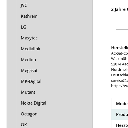
JVC
2 Jahre
Kathrein
LG
Maxytec
Herstel
Medialink
AC-Sat-Co
Walkmühle
Medion
52074 Aa
Nordrhei
Megasat
Deutschl
service@a
MK-Digital
https://w
Mutant
Nokta Digital
Model
Octagon
Produ
OK
Herst