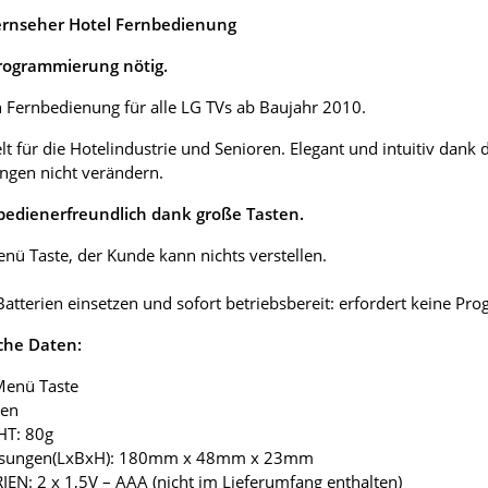
ernseher Hotel Fernbedienung
rogrammierung nötig.
 Fernbedienung für alle LG TVs ab Baujahr 2010.
lt für die Hotelindustrie und Senioren. Elegant und intuitiv dan
ungen nicht verändern.
bedienerfreundlich dank große Tasten.
ü Taste, der Kunde kann nichts verstellen.
Batterien einsetzen und sofort betriebsbereit: erfordert keine P
che Daten:
Menü Taste
ten
HT: 80g
sungen(LxBxH): 180mm x 48mm x 23mm
IEN: 2 x 1,5V – AAA (nicht im Lieferumfang enthalten)