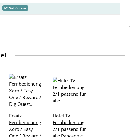
AC-Sat-Corner
kel
Ersatz
Hotel TV
Fernbedienung
Fernbedienung
Xoro / Easy
2/1 passend für
One / Beware /
alle Panasonic