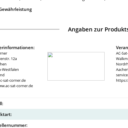
 Gewährleistung
Angaben zur Produkts
lerinformationen:
Veran
rner
AC-Sat
nstr. 12a
Walkmü
chen
Nordrh
n-Westfalen
Aachen
and
servic
c-sat-corner.de
https:
ww.ac-sat-corner.de
l:
ktart:
ellernummer: