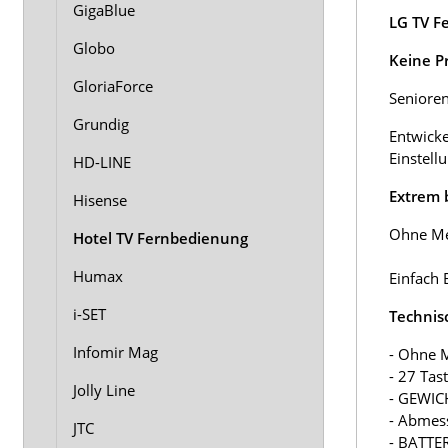
GigaBlue
LG TV F
Globo
Keine P
GloriaForce
Senioren
Grundig
Entwicke
Einstell
HD-LINE
Extrem 
Hisense
Ohne Men
Hotel TV Fernbedienung
Humax
Einfach 
i-SET
Technis
Infomir Mag
- Ohne 
- 27 Tas
Jolly Line
- GEWIC
- Abmes
JTC
- BATTER