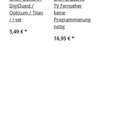
DigiQuest /
TV Fernseher
Opticum / Titan
keine
/ i-set
Programmierung
nötig
5,49 €
*
16,95 €
*