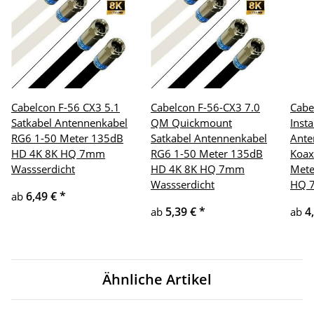
Cabelcon F-56 CX3 5.1
Cabelcon F-56-CX3 7.0
Cabe
Satkabel Antennenkabel
QM Quickmount
Insta
RG6 1-50 Meter 135dB
Satkabel Antennenkabel
Ante
HD 4K 8K HQ 7mm
RG6 1-50 Meter 135dB
Koax
Wassserdicht
HD 4K 8K HQ 7mm
Mete
Wassserdicht
HQ 
6,49 €
*
ab
5,39 €
*
4
ab
ab
Ähnliche Artikel