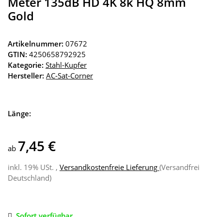
Meter 135dB HD 4K 8k HQ 8mm
Gold
Artikelnummer:
07672
GTIN:
4250658792925
Kategorie:
Stahl-Kupfer
Hersteller:
AC-Sat-Corner
Länge:
7,45 €
ab
inkl. 19% USt. ,
Versandkostenfreie Lieferung
(Versandfrei
Deutschland)
Sofort verfügbar