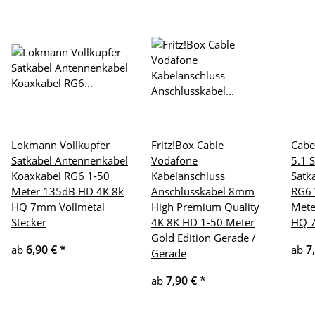
Lokmann Vollkupfer
Fritz!Box Cable
Cabe
Satkabel Antennenkabel
Vodafone
5.1 
Koaxkabel RG6 1-50
Kabelanschluss
Satk
Meter 135dB HD 4K 8k
Anschlusskabel 8mm
RG6 
HQ 7mm Vollmetal
High Premium Quality
Mete
Stecker
4K 8K HD 1-50 Meter
HQ 7
Gold Edition Gerade /
6,90 €
*
7
ab
ab
Gerade
7,90 €
*
ab