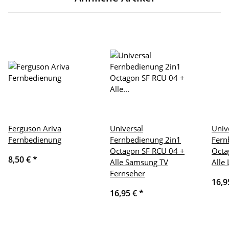
Ferguson Ariva
Universal
Univ
Fernbedienung
Fernbedienung 2in1
Fern
Octagon SF RCU 04 +
Octa
8,50 €
*
Alle Samsung TV
Alle
Fernseher
16,9
16,95 €
*