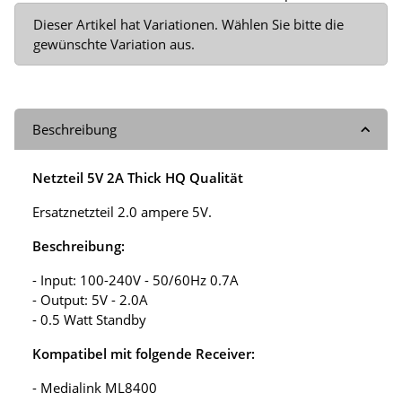
x
Dieser Artikel hat Variationen. Wählen Sie bitte die
gewünschte Variation aus.
Beschreibung
Netzteil 5V 2A Thick HQ Qualität
Ersatznetzteil 2.0 ampere 5V.
Beschreibung:
- Input: 100-240V - 50/60Hz 0.7A
- Output: 5V - 2.0A
- 0.5 Watt Standby
Kompatibel mit folgende Receiver:
- Medialink ML8400