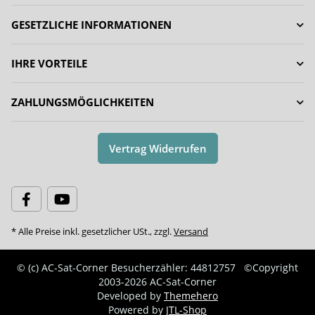
GESETZLICHE INFORMATIONEN
IHRE VORTEILE
ZAHLUNGSMÖGLICHKEITEN
Vertrag Widerrufen
* Alle Preise inkl. gesetzlicher USt., zzgl.
Versand
© (c) AC-Sat-Corner
Besucherzähler: 44812757
©Copyright
2003-2026 AC-Sat-Corner
Developed by
Themehero
Powered by
JTL-Shop