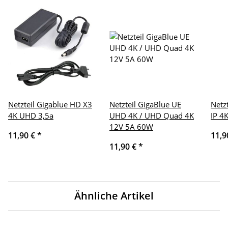
Netzteil Gigablue HD X3
Netzteil GigaBlue UE
Netz
4K UHD 3,5a
UHD 4K / UHD Quad 4K
IP 4
12V 5A 60W
11,90 €
*
11,9
11,90 €
*
Ähnliche Artikel