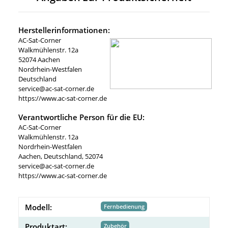
Herstellerinformationen:
AC-Sat-Corner
Walkmühlenstr. 12a
52074 Aachen
Nordrhein-Westfalen
Deutschland
service@ac-sat-corner.de
https://www.ac-sat-corner.de
Verantwortliche Person für die EU:
AC-Sat-Corner
Walkmühlenstr. 12a
Nordrhein-Westfalen
Aachen, Deutschland, 52074
service@ac-sat-corner.de
https://www.ac-sat-corner.de
Modell:
Fernbedienung
Produktart:
Zubehör