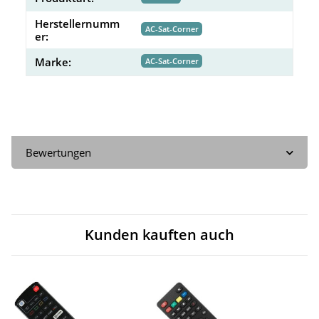
Herstellernumm
AC-Sat-Corner
er:
Marke:
AC-Sat-Corner
Bewertungen
Kunden kauften auch