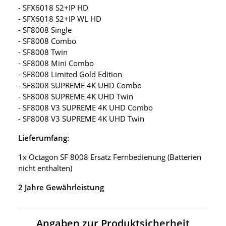
- SFX6018 S2+IP HD
- SFX6018 S2+IP WL HD
- SF8008 Single
- SF8008 Combo
- SF8008 Twin
- SF8008 Mini Combo
- SF8008 Limited Gold Edition
- SF8008 SUPREME 4K UHD Combo
- SF8008 SUPREME 4K UHD Twin
- SF8008 V3 SUPREME 4K UHD Combo
- SF8008 V3 SUPREME 4K UHD Twin
Lieferumfang:
1x Octagon SF 8008 Ersatz Fernbedienung (Batterien
nicht enthalten)
2 Jahre Gewährleistung
Angaben zur Produktsicherheit