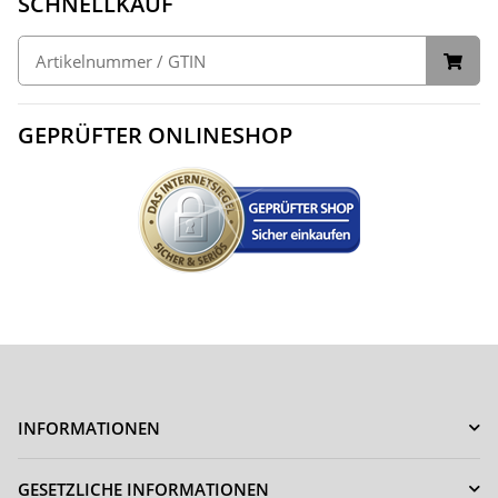
SCHNELLKAUF
GEPRÜFTER ONLINESHOP
INFORMATIONEN
GESETZLICHE INFORMATIONEN