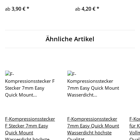
3,90 €
*
4,20 €
*
ab
ab
Ähnliche Artikel
F-Kompressionsstecker
F-Kompressionsstecker
F-Ko
F Stecker 7mm Easy
7mm Easy Quick Mount
für 
Quick Mount
Wasserdicht höchste
Voll
Wasserdicht höchste
Qualität
Qual