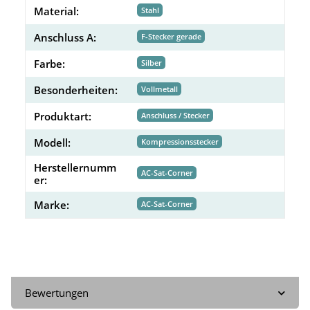
Material:
Stahl
Anschluss A:
F-Stecker gerade
Farbe:
Silber
Besonderheiten:
Vollmetall
Produktart:
Anschluss / Stecker
Modell:
Kompressionsstecker
Herstellernumm
AC-Sat-Corner
er:
Marke:
AC-Sat-Corner
Bewertungen