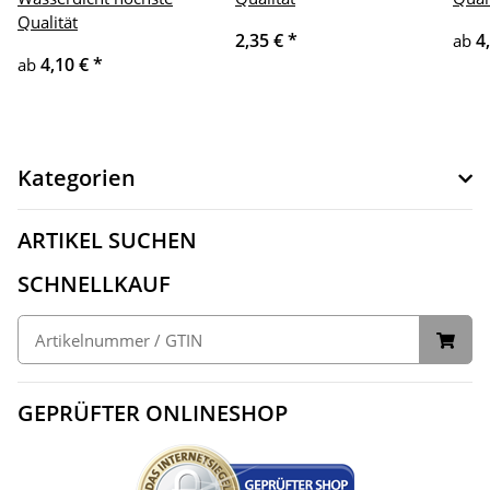
Qualität
2,35 €
*
4
ab
4,10 €
*
ab
Kategorien
ARTIKEL SUCHEN
SCHNELLKAUF
GEPRÜFTER ONLINESHOP