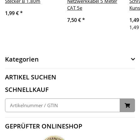
Stecker B 1.80m
Netzwerkkabel 5 Meter
Schr
CAT 5e
Kuns
1,99 €
*
7,50 €
*
1,49
1,49
Kategorien
ARTIKEL SUCHEN
SCHNELLKAUF
GEPRÜFTER ONLINESHOP