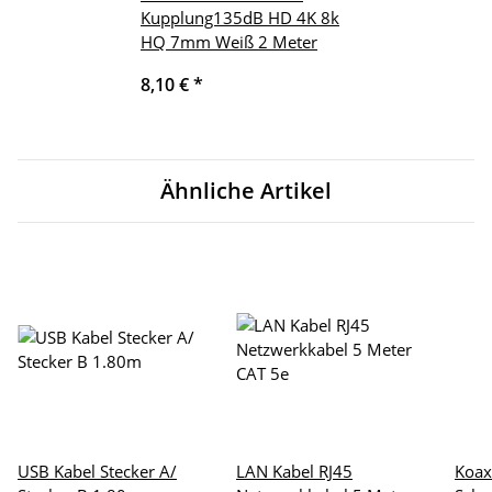
Kupplung135dB HD 4K 8k
HQ 7mm Weiß 2 Meter
8,10 €
*
Ähnliche Artikel
USB Kabel Stecker A/
LAN Kabel RJ45
Koax