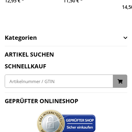
12,95 €
*
11,50 €
*
14,5
Kategorien
ARTIKEL SUCHEN
SCHNELLKAUF
GEPRÜFTER ONLINESHOP