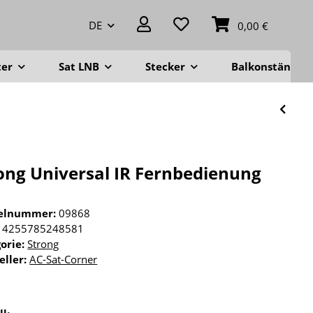
DE
0,00 €
ter
Sat LNB
Stecker
Balkonständer
ong Universal IR Fernbedienung
kelnummer:
09868
4255785248581
orie:
Strong
eller:
AC-Sat-Corner