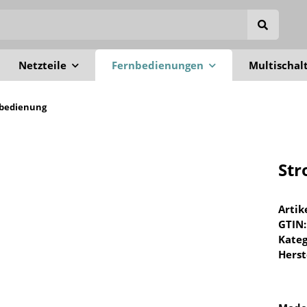
Netzteile
Fernbedienungen
Multischal
nbedienung
Str
Arti
GTIN:
Kateg
Herst