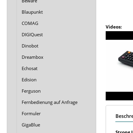
Beware
Blaupunkt
COMAG
Videos:
DIGIQuest
Dinobot
Dreambox
Echosat
Edision
Ferguson
Fernbedienung auf Anfrage
Formuler
Beschr
GigaBlue
Strong 