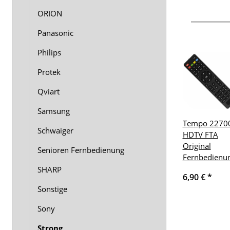
ORION
Panasonic
Philips
Protek
Qviart
Samsung
Tempo 2270
Schwaiger
HDTV FTA
Original
Senioren Fernbedienung
Fernbedienu
SHARP
6,90 €
*
Sonstige
Sony
Strong