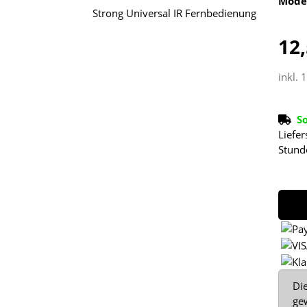
Mode
12,
inkl. 
S
Liefer
Stund
x
Die
ge