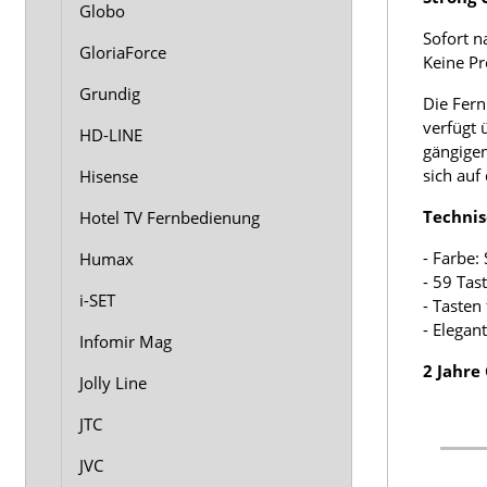
Globo
Sofort n
GloriaForce
Keine P
Grundig
Die Fern
verfügt 
HD-LINE
gängigen
sich auf
Hisense
Technis
Hotel TV Fernbedienung
- Farbe:
Humax
- 59 Tas
i-SET
- Tasten
- Elegan
Infomir Mag
2 Jahre
Jolly Line
JTC
JVC