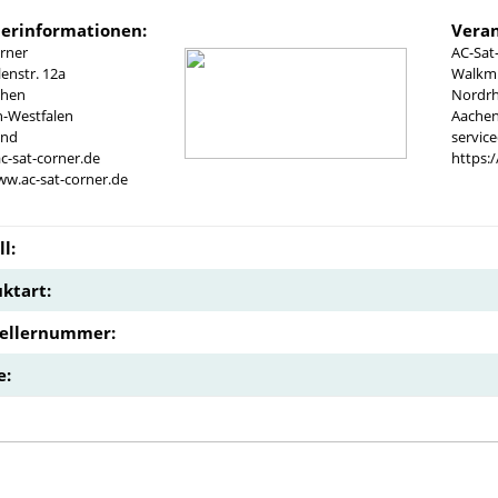
lerinformationen:
Veran
rner
AC-Sat
nstr. 12a
Walkmü
chen
Nordrh
n-Westfalen
Aachen
and
servic
c-sat-corner.de
https:
ww.ac-sat-corner.de
l:
ktart:
tellernummer:
e: