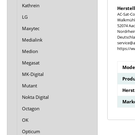
Kathrein
Herstel
AC-Sat-Co
LG
Walkmühle
52074 Aa
Maxytec
Nordrhei
Deutschl
Medialink
service@a
https://w
Medion
Megasat
Model
MK-Digital
Produ
Mutant
Hers
Nokta Digital
Mark
Octagon
OK
Opticum