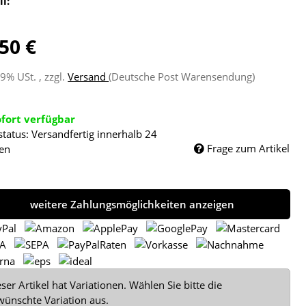
ll:
50 €
19% USt. , zzgl.
Versand
(Deutsche Post Warensendung)
ofort verfügbar
status: Versandfertig innerhalb 24
Frage zum Artikel
en
weitere Zahlungsmöglichkeiten anzeigen
ser Artikel hat Variationen. Wählen Sie bitte die
wünschte Variation aus.