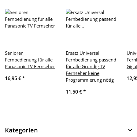
Senioren
Ersatz Universal
Univ
Fernbedienung für alle
Fernbedienung passend
Fern
Panasonic TV Fernseher
für alle Grundig TV
Giga
Fernseher keine
16,95 €
*
12,9
Programmierung nötig
11,50 €
*
Kategorien