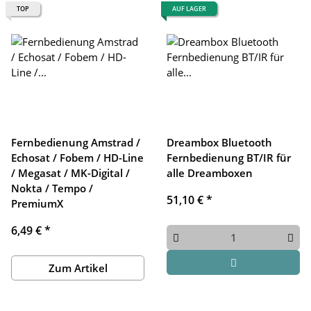
TOP
AUF LAGER
Fernbedienung Amstrad /
Dreambox Bluetooth
Echosat / Fobem / HD-Line
Fernbedienung BT/IR für
/ Megasat / MK-Digital /
alle Dreamboxen
Nokta / Tempo /
51,10 €
*
PremiumX
6,49 €
*
Zum Artikel