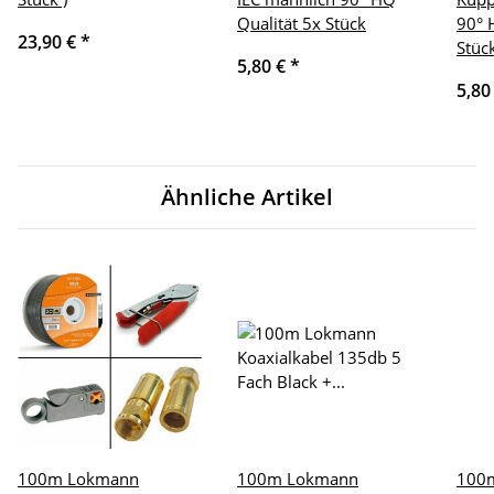
Qualität 5x Stück
90° 
23,90 €
*
Stüc
5,80 €
*
5,80
Ähnliche Artikel
100m Lokmann
100m Lokmann
100