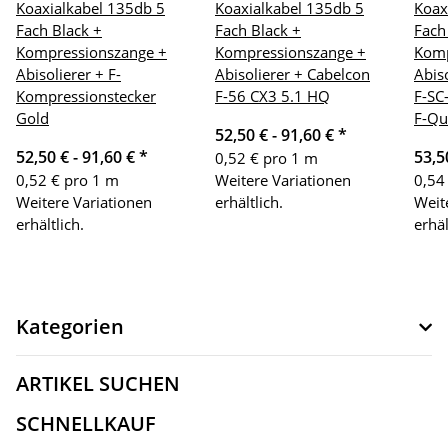
Koaxialkabel 135db 5
Koaxialkabel 135db 5
Koax
Fach Black +
Fach Black +
Fach
Kompressionszange +
Kompressionszange +
Komp
Abisolierer + F-
Abisolierer + Cabelcon
Abis
Kompressionstecker
F-56 CX3 5.1 HQ
F-SC
Gold
F-Qu
52,50 € -
91,60 €
*
52,50 € -
91,60 €
*
53,5
0,52 € pro 1 m
0,52 € pro 1 m
Weitere Variationen
0,54
Weitere Variationen
erhältlich.
Weit
erhältlich.
erhäl
Kategorien
ARTIKEL SUCHEN
SCHNELLKAUF