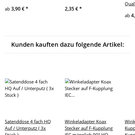
Qual
3,90 €
*
2,35 €
*
ab
4
ab
Kunden kauften dazu folgende Artikel:
Satenddose 4 fach HQ
Winkeladapter Koax
Wink
Auf / Unterputz ( 3x
Stecker auf F-Kupplung
Kupp
Stück )
IEC männlich 90° HQ
Kupp