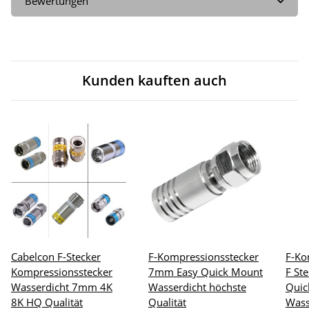
Bewertungen
Kunden kauften auch
Cabelcon F-Stecker
F-Kompressionsstecker
F-Ko
Kompressionsstecker
7mm Easy Quick Mount
F St
Wasserdicht 7mm 4K
Wasserdicht höchste
Quic
8K HQ Qualität
Qualität
Wass