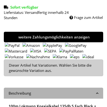
Sofort verfügbar
Lieferstatus: Versandfertig innerhalb 24
Frage zum Artikel
Stunden
weitere Zahlungsmöglichkeiten anzeigen
x
Dieser Artikel hat Variationen. Wählen Sie bitte die
gewünschte Variation aus.
Beschreibung
100m Lokmann Koaxialkabel 135db 5 Fach Black +