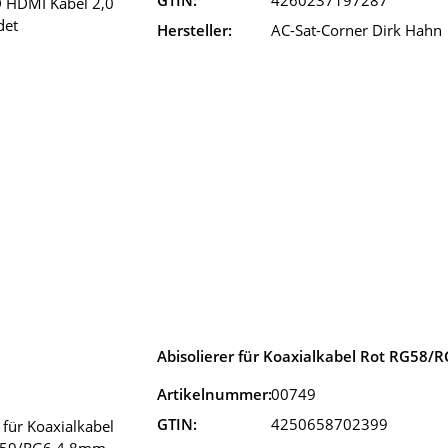
GTIN:
4260237197287
Hersteller:
AC-Sat-Corner Dirk Hahn
Abisolierer für Koaxialkabel Rot RG58
Artikelnummer:
00749
GTIN:
4250658702399