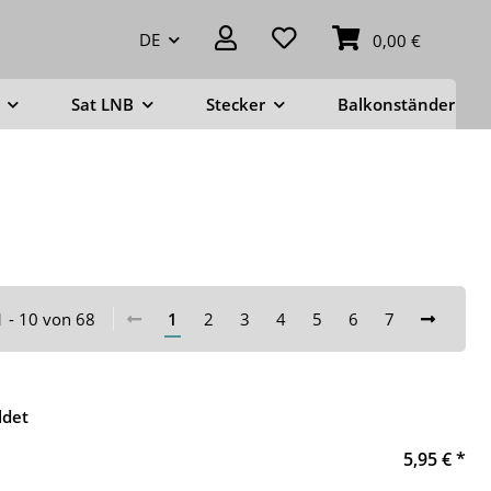
DE
0,00 €
Sat LNB
Stecker
Balkonständer
1 - 10 von 68
1
2
3
4
5
6
7
ldet
5,95 €
*