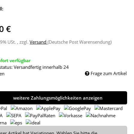
l:
0 €
19% USt. , zzgl.
Versand
(Deutsche Post Warensendung)
fort verfügbar
status: Versandfertig innerhalb 24
Frage zum Artikel
en
weitere Zahlungsmöglichkeiten anzeigen
ser Artikel hat Variationen. Wählen Sie bitte die