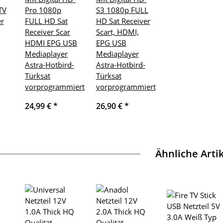
TV
Pro 1080p
S3 1080p FULL
er
FULL HD Sat
HD Sat Receiver
Receiver Scar
Scart, HDMI,
HDMI EPG USB
EPG USB
Mediaplayer
Mediaplayer
Astra-Hotbird-
Astra-Hotbird-
Türksat
Türksat
vorprogrammiert
vorprogrammiert
24,99 €
*
26,90 €
*
Ähnliche Arti