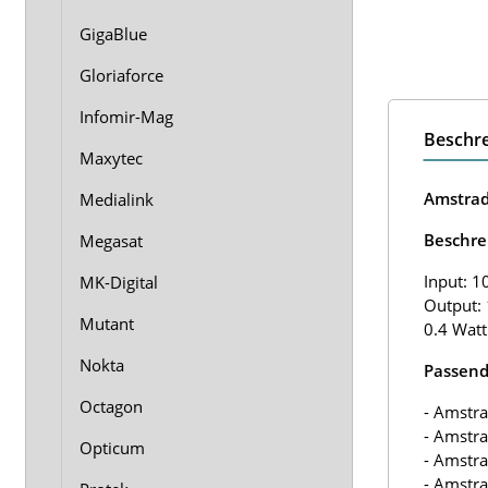
GigaBlue
Gloriaforce
Infomir-Mag
Beschr
Maxytec
Amstrad
Medialink
Beschre
Megasat
Input: 1
MK-Digital
Output: 
Mutant
0.4 Watt
Nokta
Passend
Octagon
- Amstr
- Amstr
Opticum
- Amstr
- Amstr