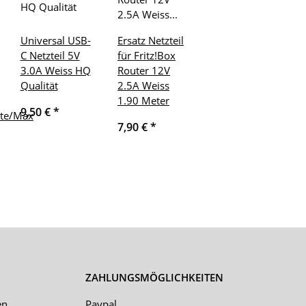
Universal USB-
Ersatz Netzteil
C Netzteil 5V
für Fritz!Box
3.0A Weiss HQ
Router 12V
Qualität
2.5A Weiss
1.90 Meter
9,50 €
*
ite/Max
7,90 €
*
ZAHLUNGSMÖGLICHKEITEN
en
Paypal