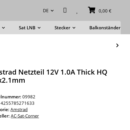
DE
0,00 €
Sat LNB
Stecker
Balkonständer
trad Netzteil 12V 1.0A Thick HQ
5x2.1mm
kelnummer:
09982
4255785271633
orie:
Amstrad
ller:
AC-Sat-Corner