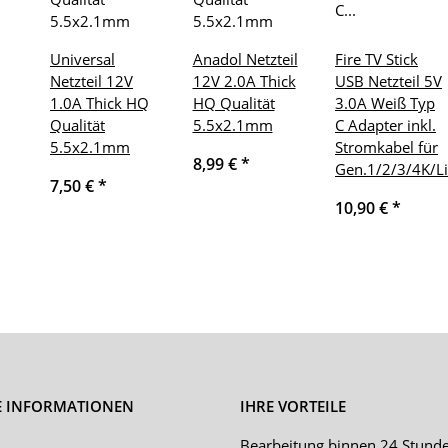
Universal
Anadol Netzteil
Fire TV Stick
Netzteil 12V
12V 2.0A Thick
USB Netzteil 5V
1.0A Thick HQ
HQ Qualität
3.0A Weiß Typ
Qualität
5.5x2.1mm
C Adapter inkl.
5.5x2.1mm
Stromkabel für
8,99 €
*
Gen.1/2/3/4K/L
7,50 €
*
10,90 €
*
E INFORMATIONEN
IHRE VORTEILE
Bearbeitung binnen 24 Stund