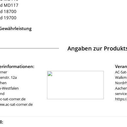
ad MD117
ad 18700
ad 19700
 Gewährleistung
Angaben zur Produkts
lerinformationen:
Veran
rner
AC-Sat
nstr. 12a
Walkmü
chen
Nordrh
n-Westfalen
Aachen
and
servic
c-sat-corner.de
https:
ww.ac-sat-corner.de
l: