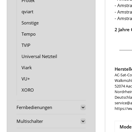
Protek
- Amstr
qviart
- Amstr
- Amstr
Sonstige
2 Jahre
Tempo
TVIP
Universal Netzteil
Viark
Herstel
AC-Sat-Co
VU+
Walkmühle
52074 Aa
XORO
Nordrhei
Deutschl
service@a
Fernbedienungen
https://w
Multischalter
Model