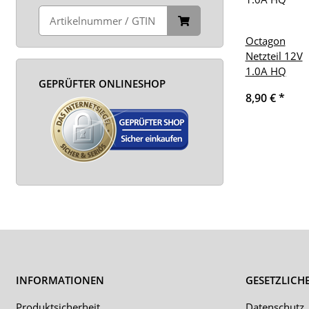
Octagon
Netzteil 12V
1.0A HQ
GEPRÜFTER ONLINESHOP
8,90 €
*
INFORMATIONEN
GESETZLICH
Produktsicherheit
Datenschutz