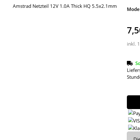
Model
7,5
inkl. 
So
Liefer
Stund
x
Die