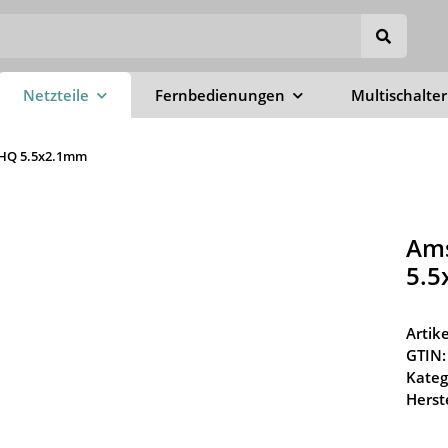
Netzteile
Fernbedienungen
Multischalter
k HQ 5.5x2.1mm
Ams
5.
Arti
GTIN:
Kateg
Herste