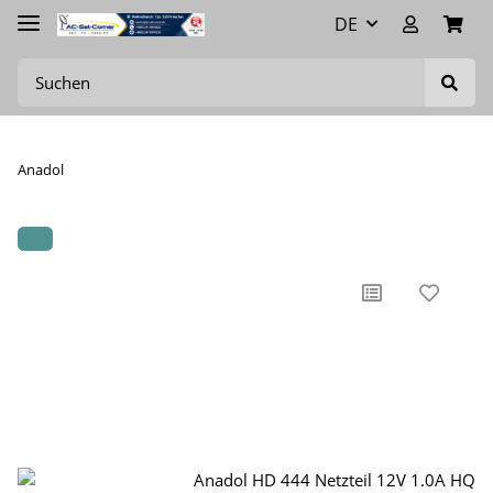
DE
Anadol