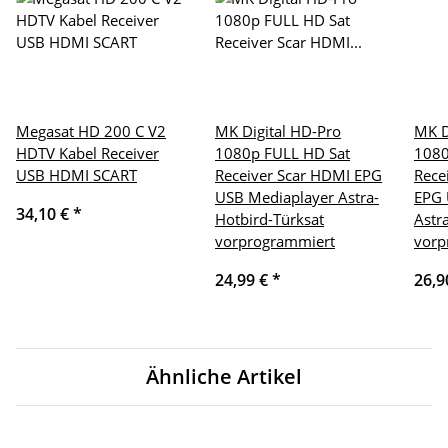
Megasat HD 200 C V2
MK Digital HD-Pro
MK D
HDTV Kabel Receiver
1080p FULL HD Sat
1080
USB HDMI SCART
Receiver Scar HDMI EPG
Rece
USB Mediaplayer Astra-
EPG 
34,10 €
*
Hotbird-Türksat
Astr
vorprogrammiert
vorp
24,99 €
*
26,9
Ähnliche Artikel