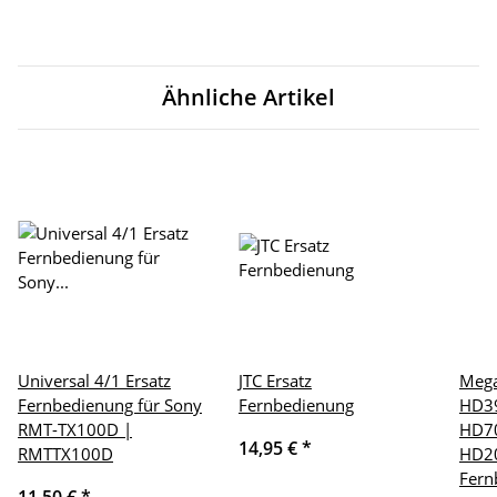
Ähnliche Artikel
Universal 4/1 Ersatz
JTC Ersatz
Mega
Fernbedienung für Sony
Fernbedienung
HD39
RMT-TX100D |
HD70
14,95 €
*
RMTTX100D
HD20
Fern
11,50 €
*